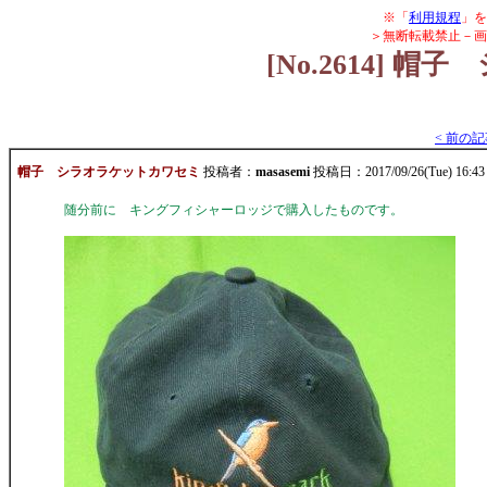
※「
利用規程
」を
＞無断転載禁止－画
[No.2614]
< 前の
帽子 シラオラケットカワセミ
投稿者：
masasemi
投稿日：2017/09/26(Tue) 16:4
随分前に キングフィシャーロッジで購入したものです。