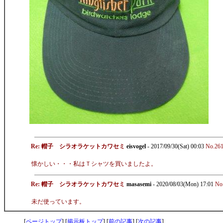
Re: 帽子 シラオラケットカワセミ
eisvogel
- 2017/09/30(Sat) 00:03
No.26
懐かしい・・・私はＴシャツを買いましたよ。
Re: 帽子 シラオラケットカワセミ
masasemi
- 2020/08/03(Mon) 17:01
No
未だ使っています。
[
ページトップ
] [
掲示板トップ
] [
前の記事
] [
次の記事
]