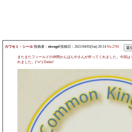
カワセミ・シール
投稿者：
eisvogel
投稿日：2021/04/03(Sat) 20:14
No.2761
またまたフィールドの仲間かんばんやさんが作ってくれました。今回はドイツ
れました。(^o^) Danke!