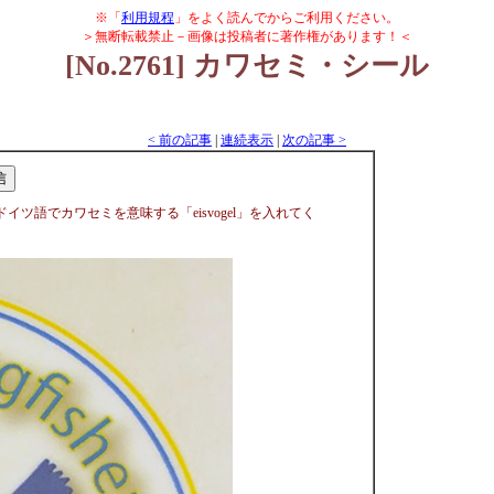
※「
利用規程
」をよく読んでからご利用ください。
＞無断転載禁止－画像は投稿者に著作権があります！＜
[No.2761] カワセミ・シール
< 前の記事
|
連続表示
|
次の記事 >
語でカワセミを意味する「eisvogel」を入れてく