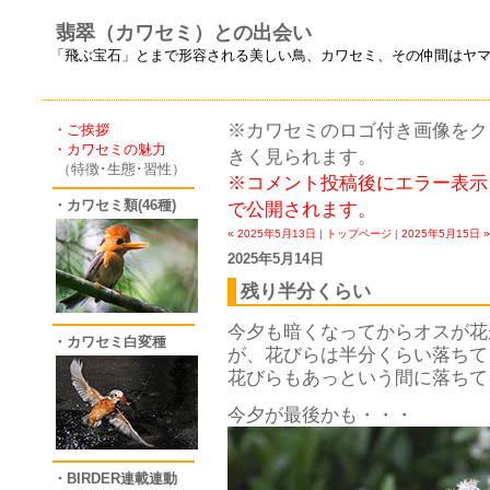
翡翠（カワセミ）との出会い
「飛ぶ宝石」とまで形容される美しい鳥、カワセミ、その仲間はヤ
※カワセミのロゴ付き画像をクリ
・ご挨拶
・カワセミの魅力
きく見られます。
（特徴･生態･習性）
※コメント投稿後にエラー表示
・カワセミ類(46種)
で公開されます。
« 2025年5月13日
|
トップページ
|
2025年5月15日 »
2025年5月14日
残り半分くらい
今夕も暗くなってからオスが花
・カワセミ白変種
が、花びらは半分くらい落ちて
花びらもあっという間に落ちて
今夕が最後かも・・・
・BIRDER連載連動