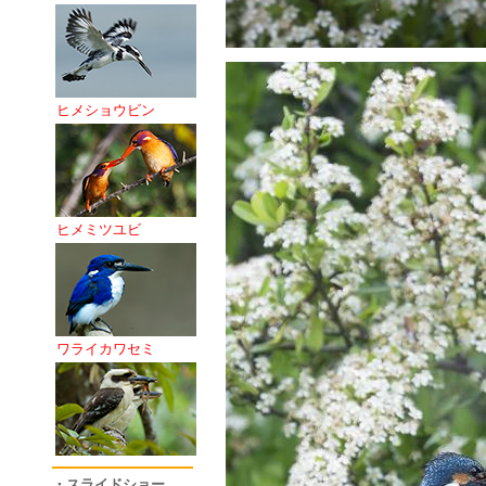
ヒメショウビン
ヒメミツユビ
ワライカワセミ
・スライドショー