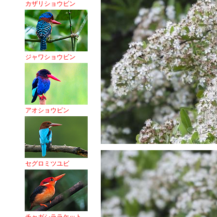
カザリショウビン
ジャワショウビン
アオショウビン
セグロミツユビ
チャガシララケット