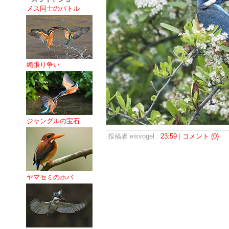
メス同士のバトル
縄張り争い
ジャングルの宝石
投稿者 eisvogel :
23:59
|
コメント (0)
ヤマセミのホバ