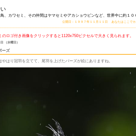
会い
い鳥、カワセミ、その仲間はヤマセミやアカショウビンなど、世界中に約１０
公開日：１９９７年１１月１１日 あなたはここで
ミのロゴ付き画像をクリックすると1120x750ピクセルで大きく見られます。
 5日 （水曜日）
ポーズ
はやはり冠羽を立てて、尾羽を上げたパーズが絵にありますね。