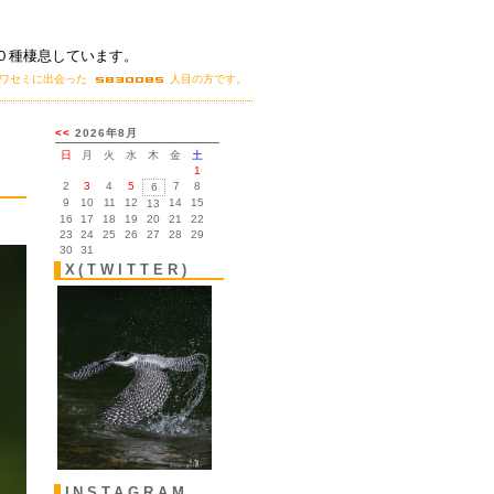
０種棲息しています。
カワセミに出会った
人目の方です。
X(TWITTER)
INSTAGRAM