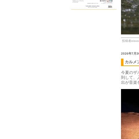
投稿者eisvog
2026年7月
カルメ
今夏のザ
到して、
出が音楽