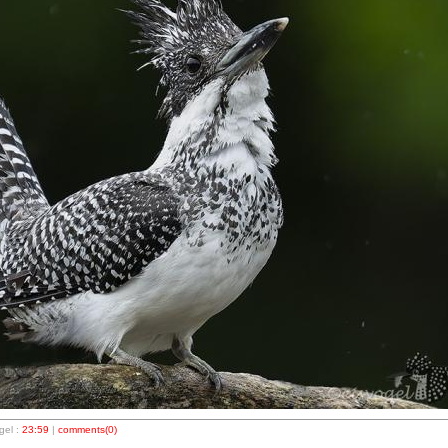
el :
23:59
|
comments(0)