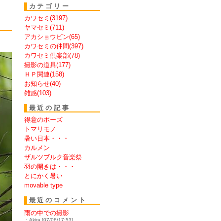
カテゴリー
カワセミ(3197)
ヤマセミ(711)
アカショウビン(65)
カワセミの仲間(397)
カワセミ倶楽部(78)
撮影の道具(177)
ＨＰ関連(158)
お知らせ(40)
雑感(103)
最近の記事
得意のポーズ
トマリモノ
暑い日本・・・
カルメン
ザルツブルク音楽祭
羽の開きは・・・
とにかく暑い
movable type
最近のコメント
雨の中での撮影
・Akira [07/08/17:53]