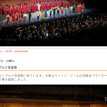
el :
23:59
|
comments(0)
27日 （月曜日）
ブルク音楽祭
ルツブルク音楽祭に来ています。今夜はウィーン・フィルの演奏会でマーラ
２番を鑑賞しました。