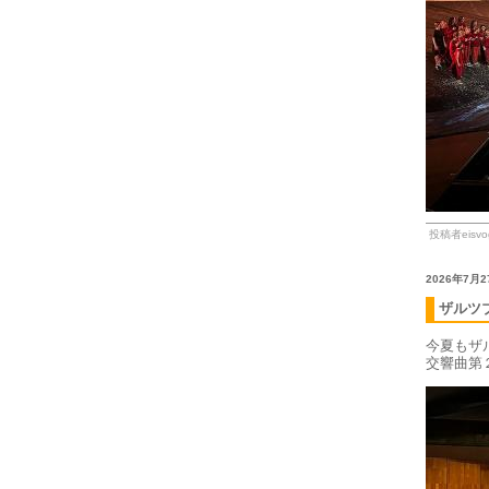
投稿者eisvog
2026年7月
ザルツ
今夏もザ
交響曲第