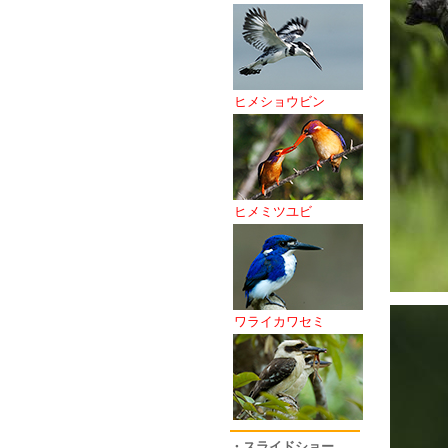
ヒメショウビン
ヒメミツユビ
ワライカワセミ
・スライドショー