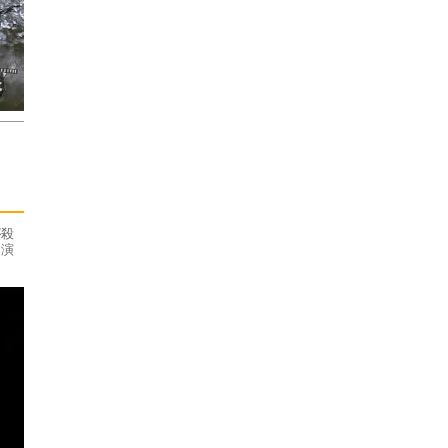
が殺
る演