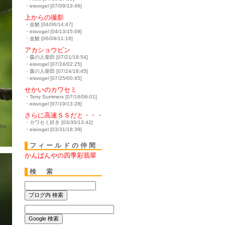
・eisvogel [07/09/13:46]
上からの撮影
・金鯱 [04/06/14:47]
・eisvogel [04/13/15:09]
・金鯱 [06/09/11:16]
アカショウビン
・森の人柴田 [07/21/18:54]
・eisvogel [07/24/02:25]
・森の人柴田 [07/24/18:45]
・eisvogel [07/25/00:45]
せかいのカワセミ
・Terry Summers [07/16/06:01]
・eisvogel [07/19/13:28]
さらに高速ＳＳだと・・・
・カワセミ好き [03/30/13:42]
・eisvogel [03/31/18:39]
フィールドの仲間
かんばんやの四季彩翡翠
検 索