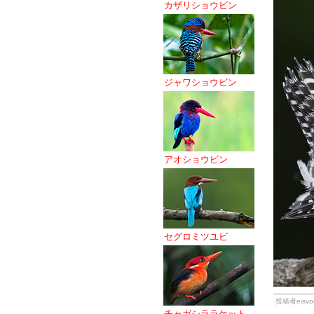
カザリショウビン
ジャワショウビン
アオショウビン
セグロミツユビ
投稿者eisvog
チャガシララケット