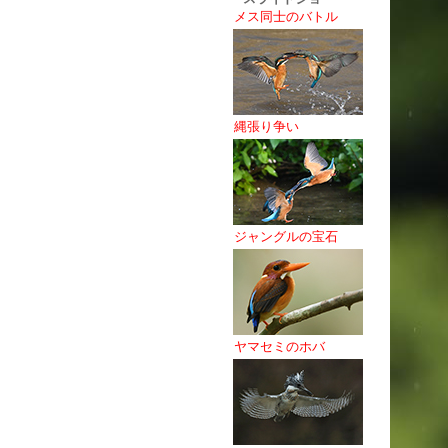
メス同士のバトル
縄張り争い
ジャングルの宝石
ヤマセミのホバ