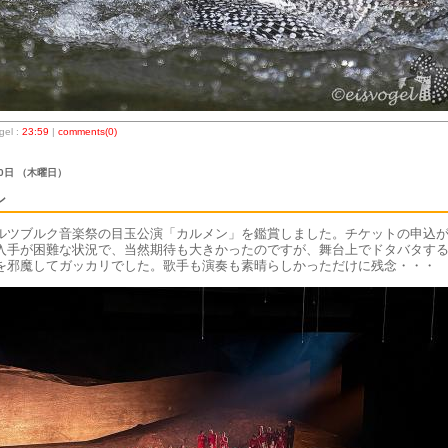
el :
23:59
|
comments(0)
30日 （木曜日）
ン
ルツブルク音楽祭の目玉公演「カルメン」を鑑賞しました。チケットの申込
入手が困難な状況で、当然期待も大きかったのですが、舞台上でドタバタす
を邪魔してガッカリでした。歌手も演奏も素晴らしかっただけに残念・・・