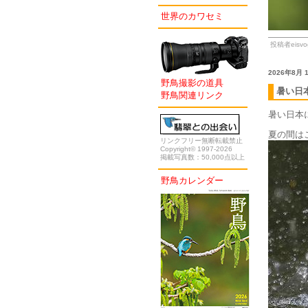
世界のカワセミ
投稿者eisvog
2026年8月
野鳥撮影の道具
暑い日
野鳥関連リンク
暑い日本
夏の間は
リンクフリー無断転載禁止
Copyright© 1997-2026
掲載写真数：50,000点以上
野鳥カレンダー