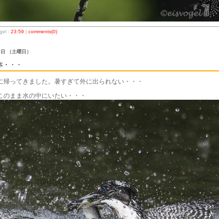
el :
23:59
|
comments(0)
 1日 （土曜日）
本・・・
に帰ってきました。暑すぎて外に出られない・・・
このまま水の中にいたい・・・