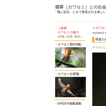
翡翠（カワセミ）との出
「飛ぶ宝石」とまで形容される美し
※カワセ
・ご挨拶
・カワセミの魅力
2026年8月
（特徴･生態･習性）
得意の
・カワセミ類(46種)
ヤマセミ
・カワセミ白変種
・BIRDER連載連動