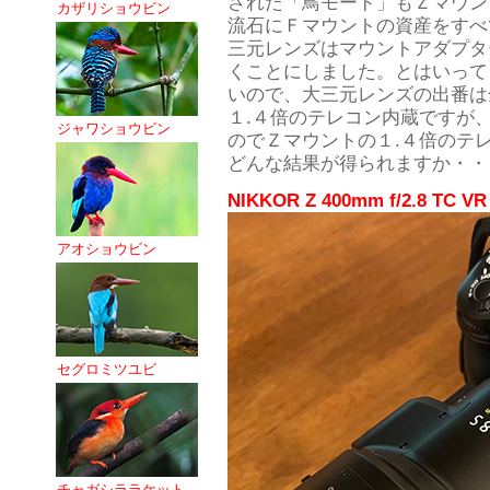
された「鳥モード」もＺマウン
カザリショウビン
流石にＦマウントの資産をすべ
三元レンズはマウントアダプタ
くことにしました。とはいって
いので、大三元レンズの出番は
１.４倍のテレコン内蔵ですが
ジャワショウビン
のでＺマウントの１.４倍のテ
どんな結果が得られますか・・
NIKKOR Z 400mm f/2.8 TC VR
アオショウビン
セグロミツユビ
チャガシララケット