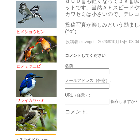
８００ｇも軽くなって３ｋｇ以
ットです。当然ＡＦスピードや
カワセミは小さいので、テレコ
投稿写真が楽しみという励まし
(^o^)
ヒメショウビン
投稿者 eisvogel : 2023年10月15日 03:04
コメントしてください
名前:
ヒメミツユビ
メールアドレス（任意）:
URL（任意）:
ワライカワセミ
保存しますか?
コメント:
・スライドショー