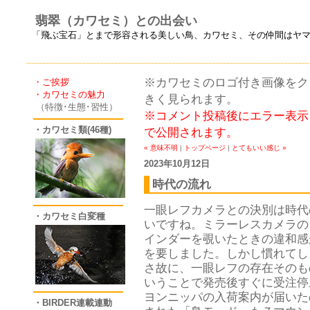
翡翠（カワセミ）との出会い
「飛ぶ宝石」とまで形容される美しい鳥、カワセミ、その仲間はヤ
※カワセミのロゴ付き画像をクリ
・ご挨拶
・カワセミの魅力
きく見られます。
（特徴･生態･習性）
※コメント投稿後にエラー表示
・カワセミ類(46種)
で公開されます。
« 意味不明
|
トップページ
|
とてもいい感じ »
2023年10月12日
時代の流れ
一眼レフカメラとの決別は時代
・カワセミ白変種
いですね。ミラーレスカメラの
インダーを覗いたときの違和感
を要しました。しかし慣れてし
さ故に、一眼レフの存在そのも
いうことで発売後すぐに受注停
ヨンニッパの入荷案内が届いた
・BIRDER連載連動