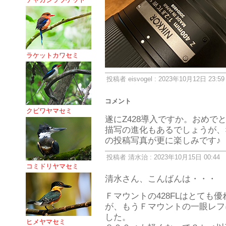
ラケットカワセミ
投稿者 eisvogel : 2023年10月12日 23:59
コメント
クビワヤマセミ
遂にZ428導入ですか。おめで
描写の進化もあるでしょうが、×
の投稿写真が更に楽しみです♪
投稿者 清水治 : 2023年10月15日 00:44
コミドリヤマセミ
清水さん、こんばんは・・・
Ｆマウントの428FLはとても
が、もうＦマウントの一眼レフ
した。
ヒメヤマセミ