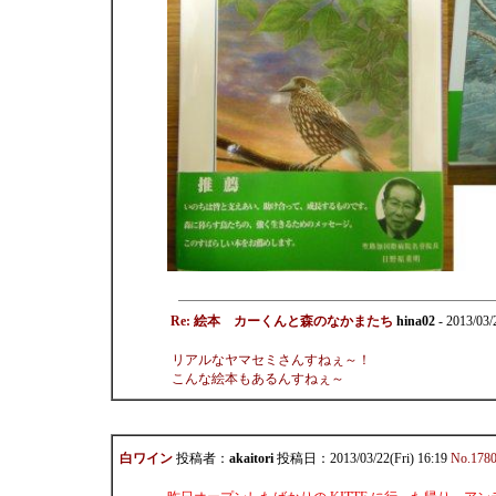
Re: 絵本 カーくんと森のなかまたち
hina02
- 2013/03
リアルなヤマセミさんすねぇ～！
こんな絵本もあるんすねぇ～
白ワイン
投稿者：
akaitori
投稿日：2013/03/22(Fri) 16:19
No.178