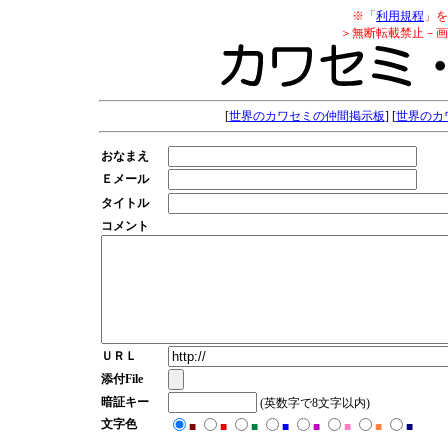
※「
利用規程
」を
＞無断転載禁止－画
[
世界のカワセミの仲間掲示板
] [
世界のカ
おなまえ
Ｅメール
タイトル
コメント
ＵＲＬ
添付File
暗証キー
(英数字で8文字以内)
文字色
■
■
■
■
■
■
■
■