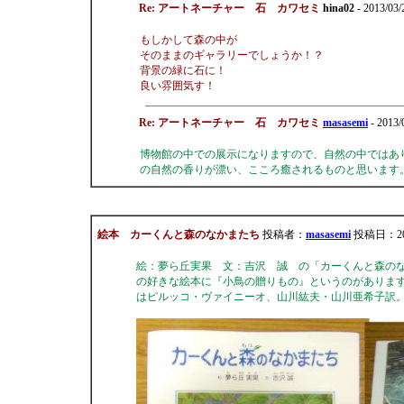
Re: アートネーチャー 石 カワセミ
hina02
- 2013/03
もしかして森の中が
そのままのギャラリーでしょうか！？
背景の緑に石に！
良い雰囲気す！
Re: アートネーチャー 石 カワセミ
masasemi
- 2013/
博物館の中での展示になりますので、自然の中ではあ
の自然の香りが漂い、こころ癒されるものと思います
絵本 カーくんと森のなかまたち
投稿者：
masasemi
投稿日：2013
絵：夢ら丘実果 文：吉沢 誠 の「カーくんと森の
の好きな絵本に『小鳥の贈りもの』というのがありま
はピルッコ・ヴァイニーオ、山川紘夫・山川亜希子訳