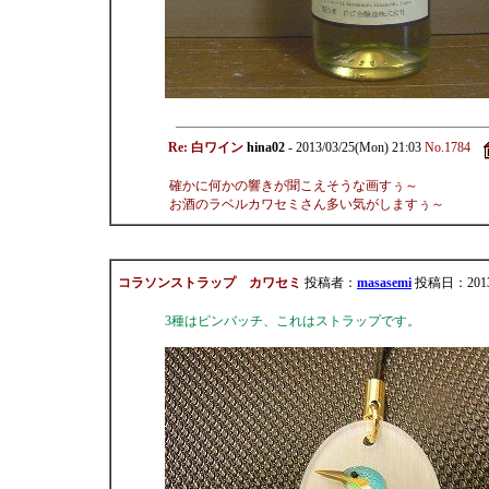
Re: 白ワイン
hina02
- 2013/03/25(Mon) 21:03
No.1784
確かに何かの響きが聞こえそうな画すぅ～
お酒のラベルカワセミさん多い気がしますぅ～
コラソンストラップ カワセミ
投稿者：
masasemi
投稿日：2013/02
3種はピンバッチ、これはストラップです。