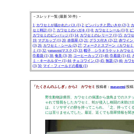
－スレッド一覧 (最新 50 件) －
1:
カワセミが描かれたバス (1)
2:
ピンバッチと思いきや (2)
3:
カ
セミ時計 (1)
7:
カワセミのハガキ (1)
8:
カワセミシール (1)
9:
ピ
カワセミのピンバッジ (1)
14:
カワセミのレリーフ (1)
15:
カワセ
19:
マグカップ (1)
20:
赤翡翠 (2)
21:
グラス付き (2)
22:
赤ワイン (
(3)
26:
カワセミ・シール (2)
27:
フォークとスプーン（カワセミ） 
ミ (1)
32:
yamasemiマスク (2)
33:
帽子 シラオラケットカワセミ (
巾着袋 (1)
38:
奄美 (3)
39:
コーヒーカップ (1)
40:
巾着袋 (1)
41:
ミ・キーホルダー (1)
44:
チェコワイン (2)
45:
無題 (2)
46:
カワセ
(3)
50:
マイ・フィールドの看板 (1)
「たくさんのふしぎ」から2 カワセミ
投稿者：
masasemi
投稿日：
野生動物診療所、カワセミの保護から放鳥までのステ
ゃれて怪我をしたカワセミ、蛇が侵入し格闘の末助け
は、ミソサザイの卵を持ってこられ、「之、持ってく
には至りませんでした。最近、近くでも翡翠情報を聞