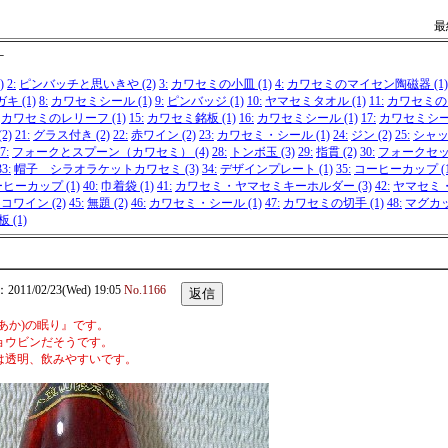
最終
－
)
2:
ピンバッチと思いきや (2)
3:
カワセミの小皿 (1)
4:
カワセミのマイセン陶磁器 (1)
 (1)
8:
カワセミシール (1)
9:
ピンバッジ (1)
10:
ヤマセミタオル (1)
11:
カワセミのグ
カワセミのレリーフ (1)
15:
カワセミ銘板 (1)
16:
カワセミシール (1)
17:
カワセミシール
2)
21:
グラス付き (2)
22:
赤ワイン (2)
23:
カワセミ・シール (1)
24:
ジン (2)
25:
シャ
7:
フォークとスプーン（カワセミ） (4)
28:
トンボ玉 (3)
29:
指貫 (2)
30:
フォークセット
33:
帽子 シラオラケットカワセミ (3)
34:
デザインプレート (1)
35:
コーヒーカップ (1
ヒーカップ (1)
40:
巾着袋 (1)
41:
カワセミ・ヤマセミキーホルダー (3)
42:
ヤマセミ・
コワイン (2)
45:
無題 (2)
46:
カワセミ・シール (1)
47:
カワセミの切手 (1)
48:
マグカップ
(1)
11/02/23(Wed) 19:05
No.1166
あか)の眠り』です。
ョウビンだそうです。
は透明、飲みやすいです。