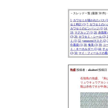
－スレッド一覧 (最新 50 件) 
1:
カワセミが描かれたバス (1
セミ時計 (1)
7:
カワセミのハガキ
カワセミのピンバッジ (1)
14:
19:
マグカップ (1)
20:
赤翡翠 (
(3)
26:
カワセミ・シール (2)
2
ミ (1)
32:
yamasemiマスク (2)
巾着袋 (1)
38:
奄美 (3)
39:
コー
ミ・キーホルダー (1)
44:
チェ
(3)
50:
マイ・フィールドの看板 
泡盛
投稿者：
akaitori
投稿日：20
石垣島の泡盛、『朱(
リュウキュウアカシ
瓶は赤色ですが中身