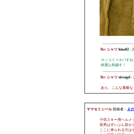
Re: シャツ
hina02
- 2
カッコイイホバすね
綺麗な刺繍す！
Re: シャツ
eisvogel
- 
あら、こんな素敵なも
ヤマセミシール
投稿者：
え
子供スキー用ヘルメ
長男はずいぶん前か
ここに来られる方は