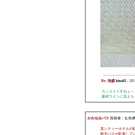
Re: 泡盛
hina02
- 201
カッコイイすねぇ～
最初ワインに見えち
かわせみバス
投稿者：
ヒロ
某シティーホテルの
観光バスが駐車して