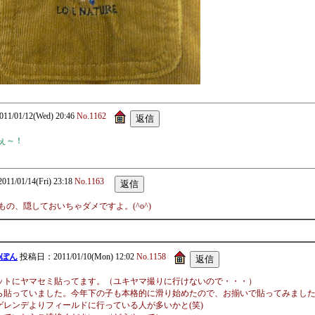
011/01/12(Wed) 20:46
No.1162
ぇ～！
2011/01/14(Fri) 23:18
No.1163
の、隠しておいちゃダメですよ。(^o^)
のぽん
投稿日：2011/01/10(Mon) 12:02
No.1158
ットにヤマセミ貼ってます。（ユキヤマ撮りに行けないので・・・）
ら貼っていました。今年下の子も本格的に滑り始めたので、お揃いで貼ってみまし
ゲレンデよりフィールドに行っている人が多いかと(笑)