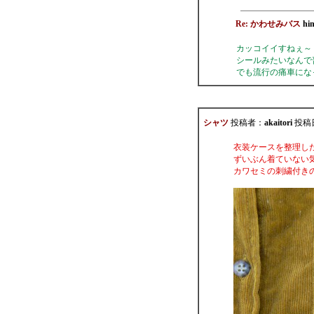
Re: かわせみバス
hi
カッコイイすねぇ～
シールみたいなんで
でも流行の痛車にな
シャツ
投稿者：
akaitori
投稿日：
衣装ケースを整理し
ずいぶん着ていない
カワセミの刺繍付き