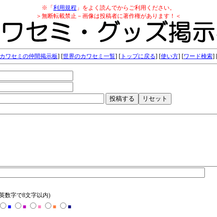
※「
利用規程
」をよく読んでからご利用ください。
＞無断転載禁止－画像は投稿者に著作権があります！＜
カワセミの仲間掲示板
] [
世界のカワセミ一覧
] [
トップに戻る
] [
使い方
] [
ワード検索
] 
(英数字で8文字以内)
■
■
■
■
■