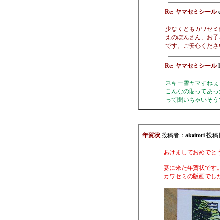
Re: ヤマセミシール
少なくともカワセミ
えのぽんさん、お子
です。ご安心ください。
Re: ヤマセミシール
スキー雪ヤマすねぇ
こんなの貼ってあっ
って聞いちゃいそうす
年賀状
投稿者：
akaitori
投稿日：
あけましておめでと
妻に来た年賀状です
カワセミの版画でし