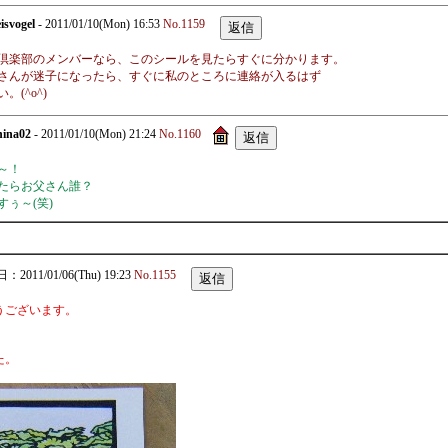
eisvogel
- 2011/01/10(Mon) 16:53
No.1159
倶楽部のメンバーなら、このシールを見たらすぐに分かります。
さんが迷子になったら、すぐに私のところに連絡が入るはず
(^o^)
hina02
- 2011/01/10(Mon) 21:24
No.1160
～！
たらお父さん誰？
ぅ～(笑)
2011/01/06(Thu) 19:23
No.1155
うございます。
。
た。