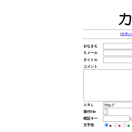
[
世界の
おなまえ
Ｅメール
タイトル
コメント
ＵＲＬ
添付File
暗証キー
文字色
■
■
■