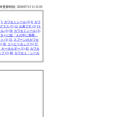
更新時刻: 2026/07/13 11:31:01
5:
カワセミシール (1)
6:
カワ
ラス (1)
12:
お茶です (2)
13:
 (1)
18:
カワセミシール (1)
ッターに絵「人の中に翡翠」
 (1)
31:
スプーンのカワセ
)
36:
コーヒーカップ (1)
37:
キーホルダー (1)
43:
カワセ
 (1)
49:
カワセミ・シール