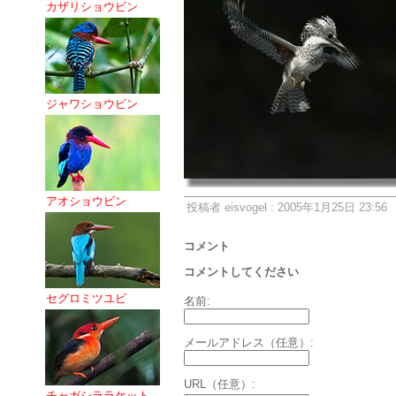
カザリショウビン
ジャワショウビン
アオショウビン
投稿者 eisvogel : 2005年1月25日 23:56
コメント
コメントしてください
セグロミツユビ
名前:
メールアドレス（任意）:
URL（任意）:
チャガシララケット