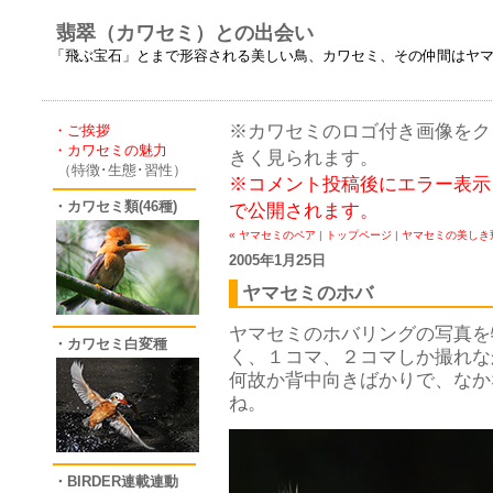
翡翠（カワセミ）との出会い
「飛ぶ宝石」とまで形容される美しい鳥、カワセミ、その仲間はヤ
※カワセミのロゴ付き画像をクリ
・ご挨拶
・カワセミの魅力
きく見られます。
（特徴･生態･習性）
※コメント投稿後にエラー表示
・カワセミ類(46種)
で公開されます。
« ヤマセミのペア
|
トップページ
|
ヤマセミの美しき飛
2005年1月25日
ヤマセミのホバ
ヤマセミのホバリングの写真を
・カワセミ白変種
く、１コマ、２コマしか撮れな
何故か背中向きばかりで、なか
ね。
・BIRDER連載連動