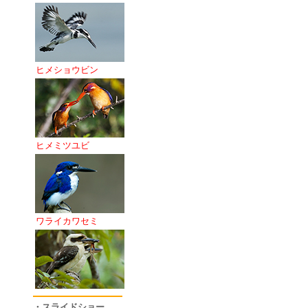
ヒメショウビン
ヒメミツユビ
ワライカワセミ
・スライドショー