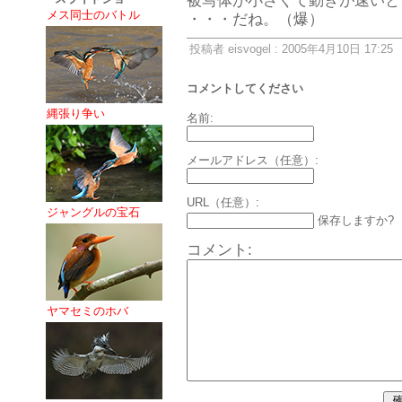
被写体が小さくて動きが速いと
メス同士のバトル
・・・だね。（爆）
投稿者 eisvogel : 2005年4月10日 17:25
コメントしてください
縄張り争い
名前:
メールアドレス（任意）:
URL（任意）:
ジャングルの宝石
保存しますか?
コメント:
ヤマセミのホバ