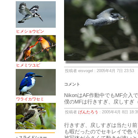
ヒメショウビン
ヒメミツユビ
投稿者 eisvogel : 2005年4月 7日 23:53
コメント
NikonはAF作動中でもMF介
ワライカワセミ
僕のMFは行きすぎ、戻しすぎ
投稿者
げんたろう
: 2005年4月 8日 18:3
行きすぎ、戻しすぎは当たり前、
も暇だったのでセキレイで色々
・スライドショー