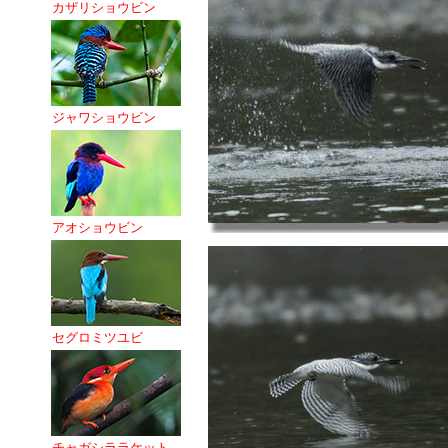
カザリショウビン
ジャワショウビン
アオショウビン
セグロミツユビ
チャガシララケット