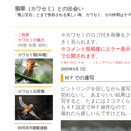
翡翠（カワセミ）との出会い
「飛ぶ宝石」とまで形容される美しい鳥、カワセミ、その仲間はヤ
※カワセミのロゴ付き画像をクリ
・ご挨拶
・カワセミの魅力
きく見られます。
（特徴･生態･習性）
※コメント投稿後にエラー表示
・カワセミ類(46種)
で公開されます。
« ＭＦでピントが・・・
|
トップページ
|
完全スカ »
2005年4月 7日
ＭＦでの連写
ピントリングを回しながら連写
・カワセミ白変種
切れないし、あまりいい結果は
写すると、たまには２コマくら
もＡＦ設定でＭＦ操作なので、
撮れたら嬉しいんですけどね。(^
・BIRDER連載連動