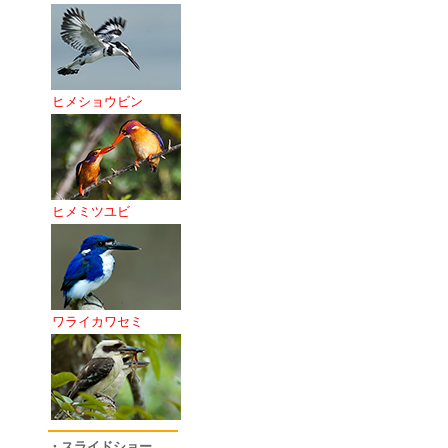
ヒメショウビン
ヒメミツユビ
ワライカワセミ
・スライドショー