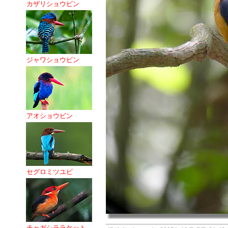
カザリショウビン
ジャワショウビン
アオショウビン
セグロミツユビ
チャガシララケット