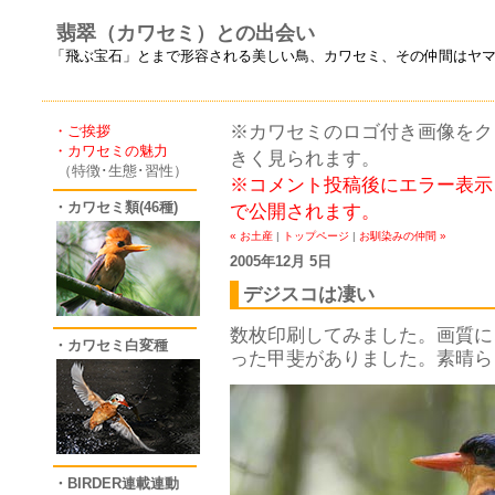
翡翠（カワセミ）との出会い
「飛ぶ宝石」とまで形容される美しい鳥、カワセミ、その仲間はヤ
※カワセミのロゴ付き画像をクリ
・ご挨拶
・カワセミの魅力
きく見られます。
（特徴･生態･習性）
※コメント投稿後にエラー表示
・カワセミ類(46種)
で公開されます。
« お土産
|
トップページ
|
お馴染みの仲間 »
2005年12月 5日
デジスコは凄い
数枚印刷してみました。画質に
・カワセミ白変種
った甲斐がありました。素晴ら
・BIRDER連載連動