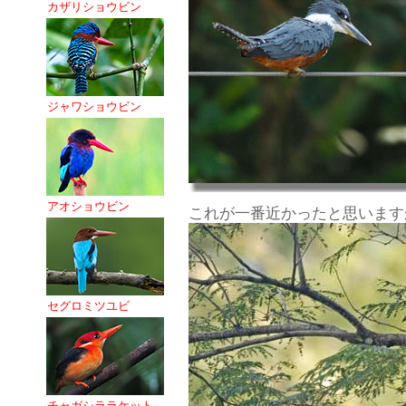
カザリショウビン
ジャワショウビン
アオショウビン
これが一番近かったと思います
セグロミツユビ
チャガシララケット