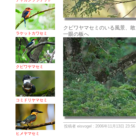
クビワヤマセミのいる風景、敢
ラケットカワセミ
一眼の板へ
クビワヤマセミ
コミドリヤマセミ
投稿者 eisvogel : 2006年11月13日 23:56
ヒメヤマセミ