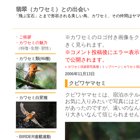
翡翠（カワセミ）との出会い
「飛ぶ宝石」とまで形容される美しい鳥、カワセミ、その仲間はヤ
※カワセミのロゴ付き画像をクリ
・ご挨拶
・カワセミの魅力
きく見られます。
（特徴･生態･習性）
※コメント投稿後にエラー表示
・カワセミ類(46種)
で公開されます。
« カワセミ倶楽部写真展
|
トップページ
|
カワセミ倶
2006年11月13日
クビワヤマセミ
クビワヤマセミは、宿泊ホテル
・カワセミ白変種
お気に入りみたいで写真にはど
があったのですが、遠いのなん
り大きいなんて信じられません
・BIRDER連載連動