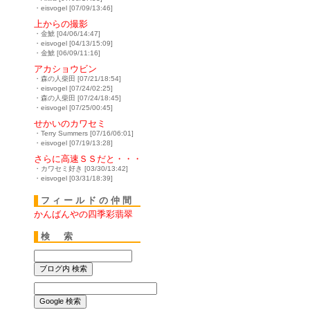
・eisvogel [07/09/13:46]
上からの撮影
・金鯱 [04/06/14:47]
・eisvogel [04/13/15:09]
・金鯱 [06/09/11:16]
アカショウビン
・森の人柴田 [07/21/18:54]
・eisvogel [07/24/02:25]
・森の人柴田 [07/24/18:45]
・eisvogel [07/25/00:45]
せかいのカワセミ
・Terry Summers [07/16/06:01]
・eisvogel [07/19/13:28]
さらに高速ＳＳだと・・・
・カワセミ好き [03/30/13:42]
・eisvogel [03/31/18:39]
フィールドの仲間
かんばんやの四季彩翡翠
検 索