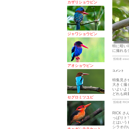
カザリショウビン
ジャワショウビン
特に暗い
に撮れる
投稿者 eisvo
アオショウビン
コメント
特集見さ
大きく撮
いよいよ
どれも綺
セグロミツユビ
投稿者 RICK
RICK
っぱりトマ
とはいう
シラオの
チャガシララケット