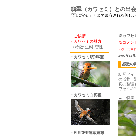
翡翠（カワセミ）との出
「飛ぶ宝石」とまで形容される美し
※カワセ
・ご挨拶
・カワセミの魅力
※コメン
（特徴･生態･習性）
« さ～元気
2006年12月
・カワセミ類(46種)
感激の
結局フィ
の老骨、
真の整理
ワセミの
・カワセミ白変種
← 特集
・BIRDER連載連動