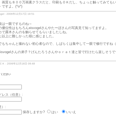
。画質も８００万画素クラスだと、印刷もＯＫだし、ちょっと触ってみても
ですよ。(^o^)
gel : 2006年12月17日 19:51
段は一眼ですものね～
優位性はもちろんeisvogelさんやたーぼさんの写真見て知ってますよ。
カで露木さんのを触らせてもらいましたしね。
た以上に難しかった様に感じました。
でもちゃんと撮れない初心者なので、しばらくは集中して一眼で修行ですね（
eisvogelさんの弟子？げんたろうさんやｏｒａｔ達と皆で行けたら楽しそうで
 : 2006年12月18日 09:48
てください
ドレス（任意）:
意）:
保存しますか?
はい
いいえ