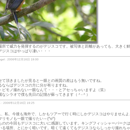
場所で威力を発揮するのがデジスコです。被写体と距離があっても、大きく
デジスコはやっぱり凄い・・・
gel : 2006年12月16日 19:00
せて頂きましたが見ると一眼との画質の差はもう無いですね。
るならばデジスコの方に分が有りますね。
トビモノ撮れない一眼なんて・・・とアセっちゃいますよ（笑）
麗なシラオで僕も先日の記憶が蘇ってきます（＾-＾）
 : 2006年12月16日 19:25
 さん、私、今後も海外で、しかもツアーで行く時にしかデジスコはやりませんよ
リモノも一眼で撮りたい～(^o^)
ものの今回もデジスコに大いに感謝しています。キングフィッシャーパーク
いる場所、とにかく暗いです。暗くて遠くてもデジスコならしっかり撮れち