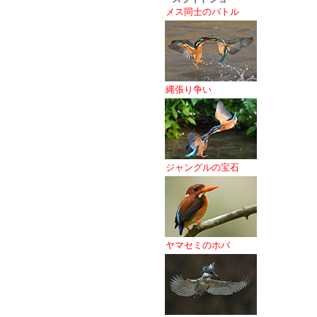
メス同士のバトル
縄張り争い
ジャングルの宝石
ヤマセミのホバ