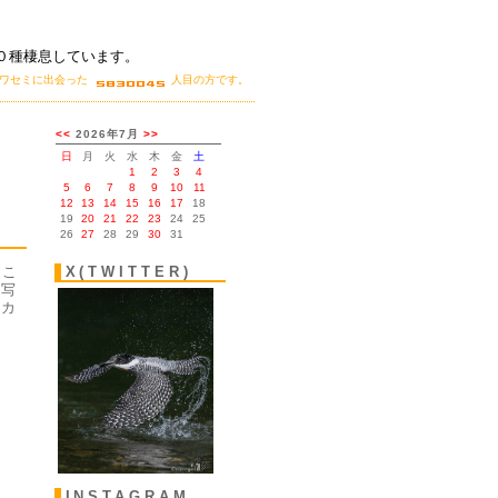
０種棲息しています。
カワセミに出会った
人目の方です。
。
 こ
X(TWITTER)
く写
トカ
INSTAGRAM