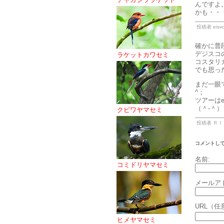
んですよ
かも・・・
投稿者 eisvo
確かに普
デジスコの
ラケットカワセミ
コスタリ
でも思っ
まだ一眼
^；
ツアーは
（＾-＾）
クビワヤマセミ
投稿者 ＲＩＣＫ
コメントし
名前:
コミドリヤマセミ
メールア
URL（任
ヒメヤマセミ