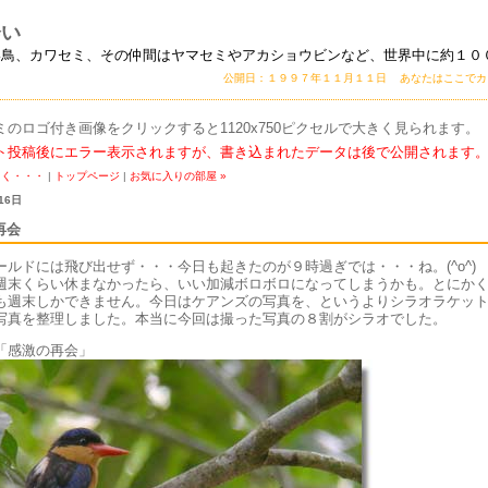
会い
い鳥、カワセミ、その仲間はヤマセミやアカショウビンなど、世界中に約１０
公開日：１９９７年１１月１１日 あなたはここで
ミのロゴ付き画像をクリックすると1120x750ピクセルで大きく見られます。
ト投稿後にエラー表示されますが、書き込まれたデータは後で公開されます
よく・・・
|
トップページ
|
お気に入りの部屋 »
16日
再会
ールドには飛び出せず・・・今日も起きたのが９時過ぎでは・・・ね。(^o^)
週末くらい休まなかったら、いい加減ボロボロになってしまうかも。とにか
も週末しかできません。今日はケアンズの写真を、というよりシラオラケッ
写真を整理しました。本当に今回は撮った写真の８割がシラオでした。
「感激の再会」