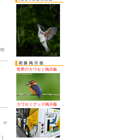
鮮明
画像掲示板
世界のカワセミ掲示板
カワセミグッズ掲示板
、や
は、
ゃう