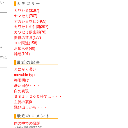
いい
カテゴリー
カワセミ(3197)
ヤマセミ(707)
アカショウビン(65)
カワセミの仲間(397)
カワセミ倶楽部(78)
撮影の道具(177)
ＨＰ関連(158)
^
お知らせ(40)
雑感(101)
すね
最近の記事
とにかく暑い
movable type
梅雨明け
暑い日が・・・
白の表現
ＳＳ１／２００秒では・・・
主翼の裏側
飛び出しから・・・
最近のコメント
雨の中での撮影
・Akira [07/08/17:53]