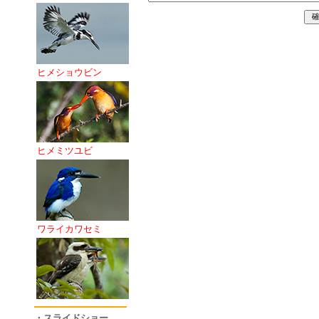
ヒメショウビン
ヒメミツユビ
ワライカワセミ
・スライドショー