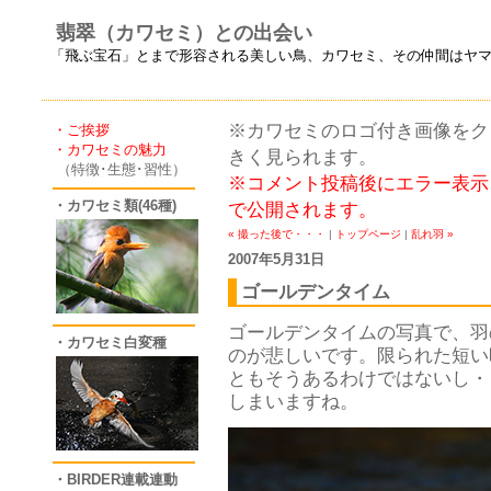
翡翠（カワセミ）との出会い
「飛ぶ宝石」とまで形容される美しい鳥、カワセミ、その仲間はヤ
※カワセミのロゴ付き画像をクリ
・ご挨拶
・カワセミの魅力
きく見られます。
（特徴･生態･習性）
※コメント投稿後にエラー表示
・カワセミ類(46種)
で公開されます。
« 撮った後で・・・
|
トップページ
|
乱れ羽 »
2007年5月31日
ゴールデンタイム
ゴールデンタイムの写真で、羽
・カワセミ白変種
のが悲しいです。限られた短い
ともそうあるわけではないし・
しまいますね。
・BIRDER連載連動