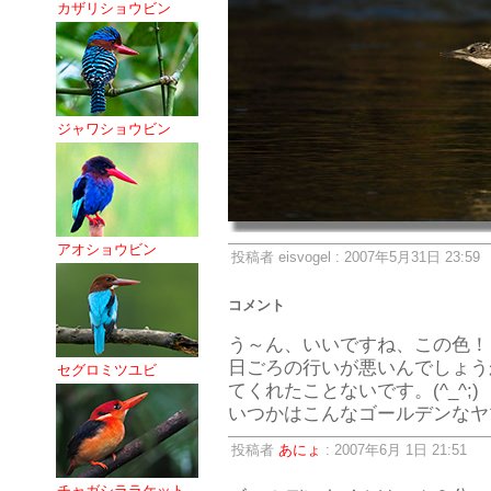
カザリショウビン
ジャワショウビン
アオショウビン
投稿者 eisvogel : 2007年5月31日 23:59
コメント
う～ん、いいですね、この色！
日ごろの行いが悪いんでしょう
セグロミツユビ
てくれたことないです。(^_^;)
いつかはこんなゴールデンなヤ
投稿者
あにょ
: 2007年6月 1日 21:51
チャガシララケット