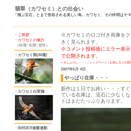
翡翠（カワセミ）との出会い
「飛ぶ宝石」とまで形容される美しい鳥、カワセミ、その仲間はヤ
※カワセミのロゴ付き画像をクリ
・ご挨拶
・カワセミの魅力
きく見られます。
（特徴･生態･習性）
※コメント投稿後にエラー表示
・カワセミ類(46種)
で公開されます。
« 久しぶりに・・・
|
トップページ
|
お気に入りの部屋
2007年6月 4日
やっぱり在庫・・・
新作は１日でお終い・・・すぐ
・カワセミ白変種
ている在庫は、流石に少なくな
トはまだたっぷりあります。
・BIRDER連載連動