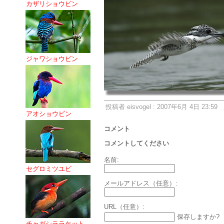
カザリショウビン
ジャワショウビン
投稿者 eisvogel : 2007年6月 4日 23:59
アオショウビン
コメント
コメントしてください
名前:
セグロミツユビ
メールアドレス（任意）:
URL（任意）:
保存しますか?
チャガシララケット