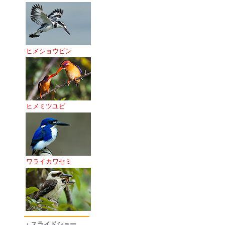
ヒメショウビン
ヒメミツユビ
ワライカワセミ
・スライドショー