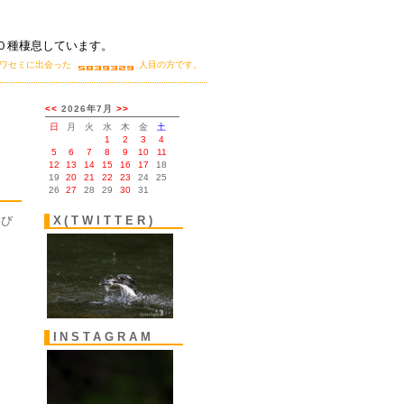
０種棲息しています。
カワセミに出会った
人目の方です。
。
浴び
X(TWITTER)
INSTAGRAM