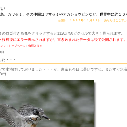
会い
い鳥、カワセミ、その仲間はヤマセミやアカショウビンなど、世界中に約１０
公開日：１９９７年１１月１１日 あなたはここで
ミのロゴ付き画像をクリックすると1120x750ピクセルで大きく見られます。
ト投稿後にエラー表示されますが、書き込まれたデータは後で公開されます
コン？
|
トップページ
|
梅雨入り »
3日
した・・・
ツで水浴びして戻りました・・・が、東京も今日は暑いですね。またすぐ水
o^)