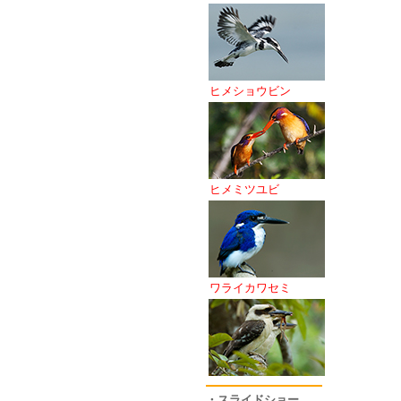
ヒメショウビン
ヒメミツユビ
ワライカワセミ
・スライドショー