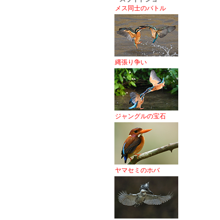
メス同士のバトル
縄張り争い
ジャングルの宝石
ヤマセミのホバ