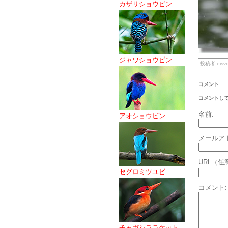
カザリショウビン
ジャワショウビン
投稿者 eisvo
コメント
コメントし
名前:
アオショウビン
メールア
URL（任
セグロミツユビ
コメント:
チャガシララケット