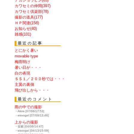
アカショウビン(65)
カワセミの仲間(397)
カワセミ倶楽部(78)
撮影の道具(177)
ＨＰ関連(158)
お知らせ(40)
雑感(101)
最近の記事
とにかく暑い
movable type
梅雨明け
暑い日が・・・
白の表現
ＳＳ１／２００秒では・・・
主翼の裏側
飛び出しから・・・
最近のコメント
雨の中での撮影
・Akira [07/08/17:53]
・eisvogel [07/09/13:46]
上からの撮影
・金鯱 [04/06/14:47]
・eisvogel [04/13/15:09]