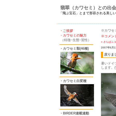
翡翠（カワセミ）との出
「飛ぶ宝石」とまで形容される美し
※カワセ
・ご挨拶
・カワセミの魅力
※コメン
（特徴･生態･習性）
« さらばニ
2007年6月1
・カワセミ類(46種)
戻りま
暑いドイ
します。(^
・カワセミ白変種
・BIRDER連載連動