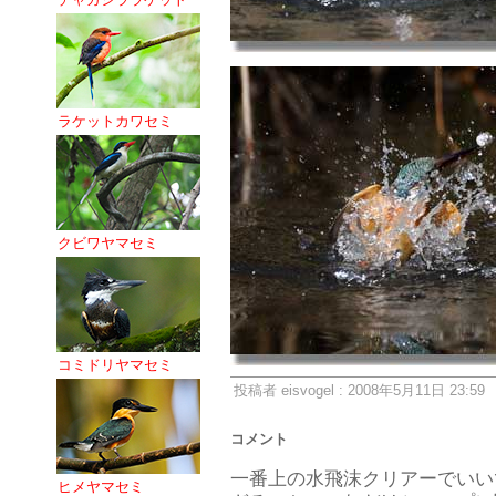
ラケットカワセミ
クビワヤマセミ
コミドリヤマセミ
投稿者 eisvogel : 2008年5月11日 23:59
コメント
一番上の水飛沫クリアーでいい
ヒメヤマセミ