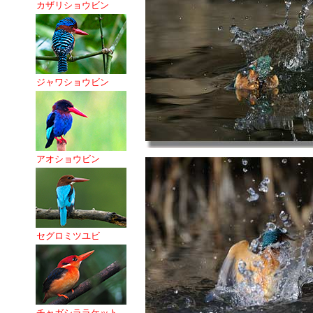
カザリショウビン
ジャワショウビン
アオショウビン
セグロミツユビ
チャガシララケット