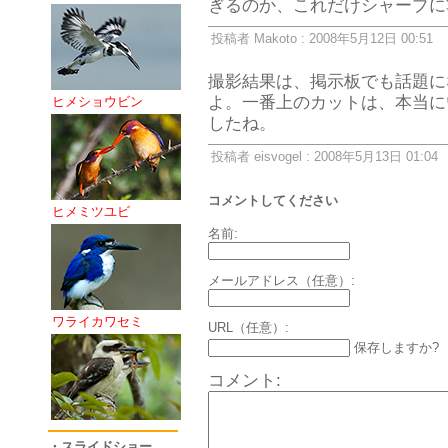
ぎるのか、これだけシャープに
投稿者 Makoto : 2008年5月12日 00:51
撮影結果は、掲示板でも話題に
よ。一番上のカットは、本当に
ヒメショウビン
したね。
投稿者 eisvogel : 2008年5月13日 01:04
コメントしてください
ヒメミツユビ
名前:
メールアドレス（任意）:
ワライカワセミ
URL（任意）:
保存しますか?
コメント:
・スライドショー