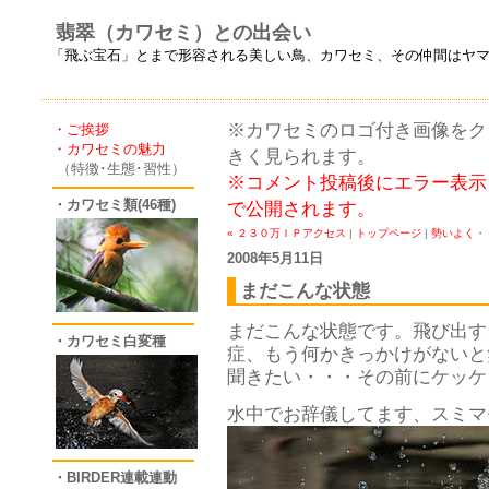
翡翠（カワセミ）との出会い
「飛ぶ宝石」とまで形容される美しい鳥、カワセミ、その仲間はヤ
※カワセミのロゴ付き画像をクリ
・ご挨拶
・カワセミの魅力
きく見られます。
（特徴･生態･習性）
※コメント投稿後にエラー表示
・カワセミ類(46種)
で公開されます。
« ２３０万ＩＰアクセス
|
トップページ
|
勢いよく・・
2008年5月11日
まだこんな状態
まだこんな状態です。飛び出す
・カワセミ白変種
症、もう何かきっかけがないと
聞きたい・・・その前にケッケ
水中でお辞儀してます、スミマセン
・BIRDER連載連動