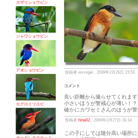
カザリショウビン
ジャワショウビン
アオショウビン
投稿者 eisvogel : 2009年2月26日 23:55
コメント
良い距離から撮らせてくれます
小さいほうが警戒心が薄い！？
セグロミツユビ
確かにカワセミさんのほうが警
投稿者
hina02
: 2009年2月27日 16:14
この子にしては随分高い場所に
チャガシララケット