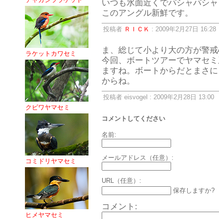
いつも水面近くでパシャパシャ
このアングル新鮮です。
投稿者
ＲＩＣＫ
: 2009年2月27日 16:28
ま、総じて小より大の方が警戒
ラケットカワセミ
今回、ボートツアーでヤマセミ
ますね。ボートからだとまさに
からね。
投稿者 eisvogel : 2009年2月28日 13:00
クビワヤマセミ
コメントしてください
名前:
メールアドレス（任意）:
コミドリヤマセミ
URL（任意）:
保存しますか?
コメント:
ヒメヤマセミ