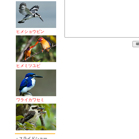
ヒメショウビン
ヒメミツユビ
ワライカワセミ
・スライドショー