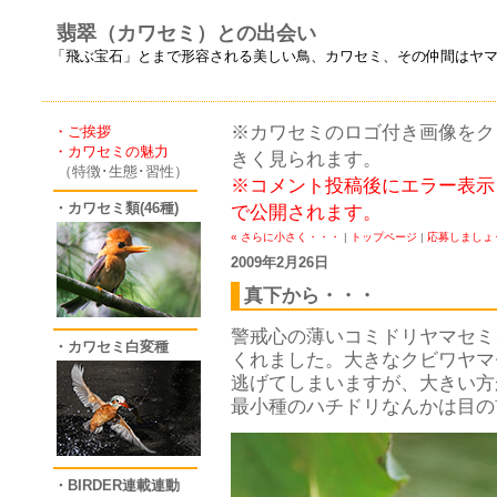
翡翠（カワセミ）との出会い
「飛ぶ宝石」とまで形容される美しい鳥、カワセミ、その仲間はヤ
※カワセミのロゴ付き画像をクリ
・ご挨拶
・カワセミの魅力
きく見られます。
（特徴･生態･習性）
※コメント投稿後にエラー表示
・カワセミ類(46種)
で公開されます。
« さらに小さく・・・
|
トップページ
|
応募しましょう
2009年2月26日
真下から・・・
警戒心の薄いコミドリヤマセミ
・カワセミ白変種
くれました。大きなクビワヤマ
逃げてしまいますが、大きい方
最小種のハチドリなんかは目の
・BIRDER連載連動