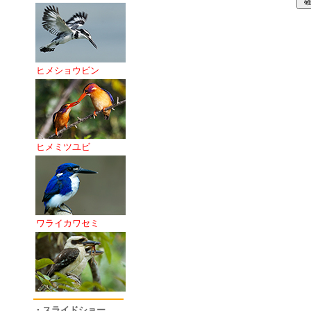
ヒメショウビン
ヒメミツユビ
ワライカワセミ
・スライドショー