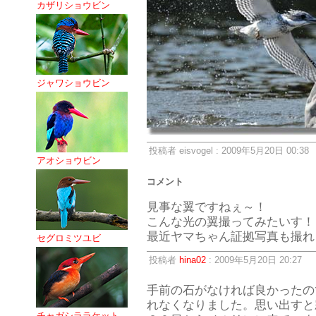
カザリショウビン
ジャワショウビン
投稿者 eisvogel : 2009年5月20日 00:38
アオショウビン
コメント
見事な翼ですねぇ～！
こんな光の翼撮ってみたいす！
最近ヤマちゃん証拠写真も撮れ
セグロミツユビ
投稿者
hina02
: 2009年5月20日 20:27
手前の石がなければ良かったの
れなくなりました。思い出すと
チャガシララケット