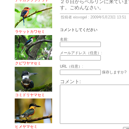
２０日からベルリンに来ていま
す。ごめんなさい。
投稿者 eisvogel : 2009年5月23日 13:51
コメントしてください
ラケットカワセミ
名前:
メールアドレス（任意）:
クビワヤマセミ
URL（任意）:
保存しますか?
コメント:
コミドリヤマセミ
ヒメヤマセミ