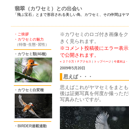
翡翠（カワセミ）との出会い
「飛ぶ宝石」とまで形容される美しい鳥、カワセミ、その仲間はヤ
※カワセミのロゴ付き画像をクリ
・ご挨拶
・カワセミの魅力
きく見られます。
（特徴･生態･習性）
※コメント投稿後にエラー表示
・カワセミ類(46種)
で公開されます。
« ２７０万ＩＰアクセス
|
トップページ
|
今週末は・・
2009年5月20日
思えば・・・
思えばこれがヤマセミをまとも
・カワセミ白変種
後は証拠写真を何度か撮っただ
写真みたいですが。
・BIRDER連載連動