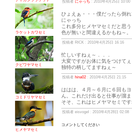
投稿者
にゃっち
: 2010年4月25日 10:00
ひょえぁ・・・僕だったら倒れ
にゃっち
これ多分ヒメヤマセミだと思う
色が無いと間違えるかもね～。
ラケットカワセミ
投稿者 RICK : 2010年4月25日 16:16
忙しいすねぇ～．．．
大変ですがお体に気をつけてぇ
クビワヤマセミ
独特の柄してますねぇ～
投稿者
hina02
: 2010年4月25日 21:15
ははは、４月～６月に６回もヨ
ん。これだけ出ると仕事が溜ま
コミドリヤマセミ
そそ、これはヒメヤマセミですね。
投稿者 eisvogel : 2010年4月28日 02:08
コメントしてください
ヒメヤマセミ