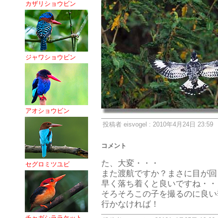
カザリショウビン
ジャワショウビン
アオショウビン
投稿者 eisvogel : 2010年4月24日 23:59
コメント
た、大変・・・
セグロミツユビ
また渡航ですか？まさに目が回
早く落ち着くと良いですね・・
そろそろこの子を撮るのに良い
行かなければ！
チャガシララケット