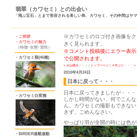
翡翠（カワセミ）との出会い
「飛ぶ宝石」とまで形容される美しい鳥、カワセミ、その仲間はヤ
※カワセミのロゴ付き画像をクリ
・ご挨拶
・カワセミの魅力
きく見られます。
（特徴･生態･習性）
※コメント投稿後にエラー表示
・カワセミ類(46種)
で公開されます。
« 火山噴火・・・
|
トップページ
|
４年ぶり・・・ »
2010年4月24日
日本に戻って・・・
日本に戻ってきましたが・・・
・カワセミ白変種
しかし時間がない、何でこんな
ん。カワセミの撮影もできない
きず、ごめんなさい。
やっぱり羽が全開の時には色が
・BIRDER連載連動