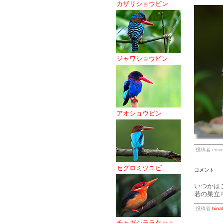
カザリショウビン
ジャワショウビン
アオショウビン
投稿者 eisvo
セグロミツユビ
コメント
いつかは
若の巣立
投稿者
hina
チャガシララケット