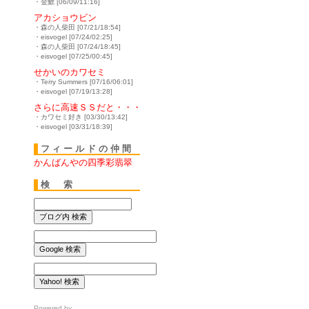
・金鯱 [06/09/11:16]
アカショウビン
・森の人柴田 [07/21/18:54]
・eisvogel [07/24/02:25]
・森の人柴田 [07/24/18:45]
・eisvogel [07/25/00:45]
せかいのカワセミ
・Terry Summers [07/16/06:01]
・eisvogel [07/19/13:28]
さらに高速ＳＳだと・・・
・カワセミ好き [03/30/13:42]
・eisvogel [03/31/18:39]
フィールドの仲間
かんばんやの四季彩翡翠
検 索
Powered by