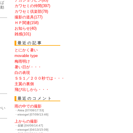
アカショウビン(65)
れば
カワセミの仲間(397)
感動
カワセミ倶楽部(78)
撮影の道具(177)
ＨＰ関連(158)
お知らせ(40)
雑感(101)
最近の記事
とにかく暑い
movable type
梅雨明け
暑い日が・・・
白の表現
ＳＳ１／２００秒では・・・
主翼の裏側
飛び出しから・・・
最近のコメント
雨の中での撮影
いい
・Akira [07/08/17:53]
・eisvogel [07/09/13:46]
上からの撮影
・金鯱 [04/06/14:47]
・eisvogel [04/13/15:09]