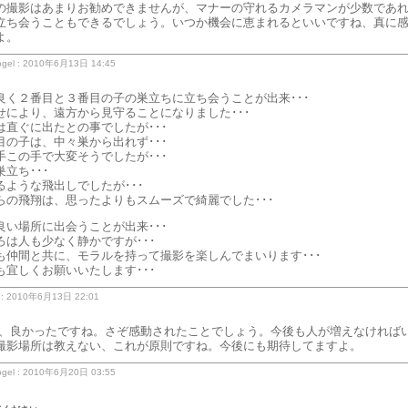
の撮影はあまりお勧めできませんが、マナーの守れるカメラマンが少数であ
立ち会うこともできるでしょう。いつか機会に恵まれるといいですね、真に
よ。
gel : 2010年6月13日 14:45
良く２番目と３番目の子の巣立ちに立ち会うことが出来･･･
せにより、遠方から見守ることになりました･･･
は直ぐに出たとの事でしたが･･･
目の子は、中々巣から出れず･･･
手この手で大変そうでしたが･･･
立ち･･･
るような飛出しでしたが･･･
らの飛翔は、思ったよりもスムーズで綺麗でした･･･
良い場所に出会うことが出来･･･
ろは人も少なく静かですが･･･
も仲間と共に、モラルを持って撮影を楽しんでまいります･･･
も宜しくお願いいたします･･･
 : 2010年6月13日 22:01
t さん、良かったですね。さぞ感動されたことでしょう。今後も人が増えなければ
撮影場所は教えない、これが原則ですね。今後にも期待してますよ。
gel : 2010年6月20日 03:55