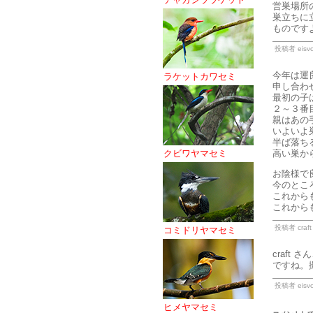
営巣場所
巣立ちに
ものです
投稿者 eisvo
今年は運
ラケットカワセミ
申し合わ
最初の子
２～３番
親はあの
いよいよ巣
半ば落ち
クビワヤマセミ
高い巣か
お陰様で
今のとこ
これから
これから
投稿者 craft
コミドリヤマセミ
craf
ですね。
投稿者 eisvo
ヒメヤマセミ