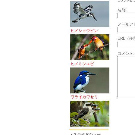
コメントし
名前:
メールア
ヒメショウビン
URL（任
コメント:
ヒメミツユビ
ワライカワセミ
・スライドショー