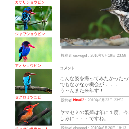
カザリショウビン
ジャワショウビン
投稿者 eisvogel : 2010年6月19日 23:59
アオショウビン
コメント
こんな姿を撮ってみたかったっ
でもなかなか機会が．．．
う～んまた来年す！
セグロミツユビ
投稿者
hina02
: 2010年6月23日 23:52
ヤマセミの繁殖は年に１度、今
しみに・・・ですね。
投稿者 eisvogel : 2010年6月26日 18:13
チャガシララケット