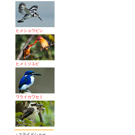
ヒメショウビン
ヒメミツユビ
ワライカワセミ
・スライドショー