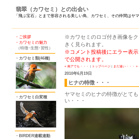
翡翠（カワセミ）との出会い
「飛ぶ宝石」とまで形容される美しい鳥、カワセミ、その仲間はヤ
※カワセミのロゴ付き画像をクリ
・ご挨拶
・カワセミの魅力
きく見られます。
（特徴･生態･習性）
※コメント投稿後にエラー表示
・カワセミ類(46種)
で公開されます。
« 南アでも・・・
|
トップページ
|
まだ遠い・・・ »
2010年6月19日
ヒナの特徴・・・
ヤマセミのヒナの特徴がとても
・カワセミ白変種
い・・・
・BIRDER連載連動