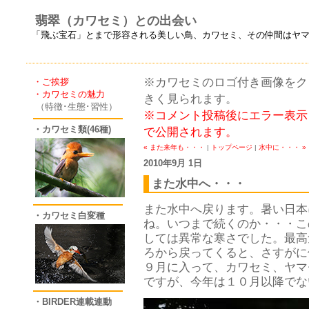
翡翠（カワセミ）との出会い
「飛ぶ宝石」とまで形容される美しい鳥、カワセミ、その仲間はヤ
※カワセミのロゴ付き画像をクリ
・ご挨拶
・カワセミの魅力
きく見られます。
（特徴･生態･習性）
※コメント投稿後にエラー表示
・カワセミ類(46種)
で公開されます。
« また来年も・・・
|
トップページ
|
水中に・・・ »
2010年9月 1日
また水中へ・・・
また水中へ戻ります。暑い日本
・カワセミ白変種
ね。いつまで続くのか・・・こ
しては異常な寒さでした。最高
ろから戻ってくると、さすがに
９月に入って、カワセミ、ヤマ
ですが、今年は１０月以降でな
・BIRDER連載連動