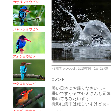
カザリショウビン
ジャワショウビン
アオショウビン
投稿者 eisvogel : 2010年9月 1日 22:00
コメント
セグロミツユビ
暑い日本にお帰りなさいぃ～
暑いですがヤマセミさんも元気
動いてるみたいすぅ～
撮影に集中は厳しいすけどぉ～
チャガシララケット