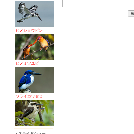
ヒメショウビン
ヒメミツユビ
ワライカワセミ
・スライドショー