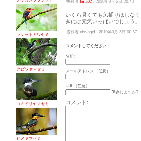
投稿者
hina02
: 2010年9月 2日 20:48
いくら暑くても魚捕りはしなく
きには元気いっぱいでしょう。(^
投稿者 eisvogel : 2010年9月 3日 00:57
ラケットカワセミ
コメントしてください
名前:
クビワヤマセミ
メールアドレス（任意）:
URL（任意）:
保存しますか?
コメント:
コミドリヤマセミ
ヒメヤマセミ