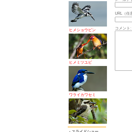
URL（任
コメント:
ヒメショウビン
ヒメミツユビ
ワライカワセミ
・スライドショー