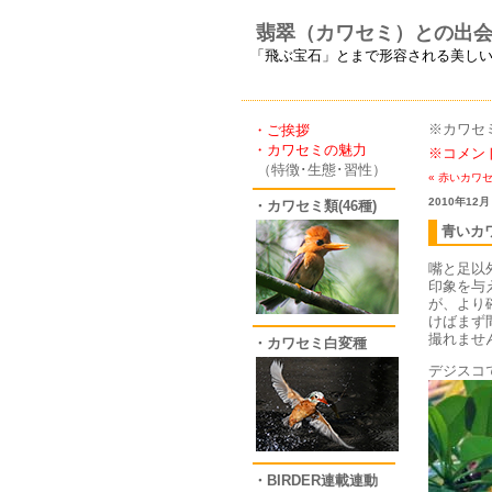
翡翠（カワセミ）との出
「飛ぶ宝石」とまで形容される美し
※カワセ
・ご挨拶
・カワセミの魅力
※コメン
（特徴･生態･習性）
« 赤いカワ
2010年12月
・カワセミ類(46種)
青いカ
嘴と足以
印象を与
が、より
けばまず
撮れませ
・カワセミ白変種
デジスコ
・BIRDER連載連動