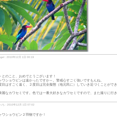
gel : 2010年12月 1日 00:19
トとのこと、おめでとうございます！
ャワショウビンは遠かったですか～。警戒心すごく強いですもんね。
度目はすごく遠く、２度目は完全擬態（地元民に）していき近づくことがで
綺麗なカワセミです。色では一番大好きなカワセミですので、また撮りに行
 : 2010年12月 1日 07:02
ャワショウビン２羽物ですか！