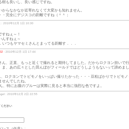
る樹も良いし、良い感じですね。
いからなかなか近寄れなくて大変かも知れません。
・・完全にデジスコの距離ですね（＾＾；
: 2010年12月 1日 10:30
ですねぇ～！
いんすねぇ～
．．いつもヤマセミさんとまってる距離す．．．
02
: 2010年12月 1日 17:44
さん、正直、もっと近くで撮れると期待してました。だからロクヨン担いで
。ま、あの広々とした田んぼがフィールドではどうしようもないって諦めま
 さん、ロクヨンでトビモノをいっぱい撮りたかった・・・豆粒ばかりでトビモノ
ませんでしたね。
2 さん、特にお腹のブルーは実際に見ると本当に強烈な色ですよ。
gel : 2010年12月 2日 22:55
てください
ドレス（任意）: