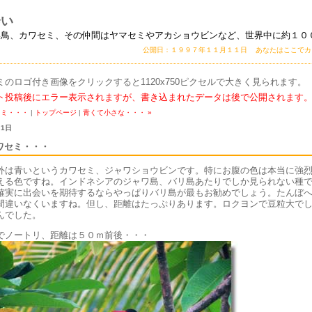
会い
い鳥、カワセミ、その仲間はヤマセミやアカショウビンなど、世界中に約１０
公開日：１９９７年１１月１１日 あなたはここで
ミのロゴ付き画像をクリックすると1120x750ピクセルで大きく見られます。
ト投稿後にエラー表示されますが、書き込まれたデータは後で公開されます
セミ・・・
|
トップページ
|
青くて小さな・・・ »
 1日
ワセミ・・・
外は青いというカワセミ、ジャワショウビンです。特にお腹の色は本当に強
える色ですね。インドネシアのジャワ島、バリ島あたりでしか見られない種
確実に出会いを期待するならやっぱりバリ島が最もお勧めでしょう。たんぼ
間違いなくいますね。但し、距離はたっぷりあります。ロクヨンで豆粒大で
んでした。
でノートリ、距離は５０ｍ前後・・・