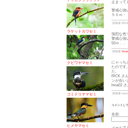
止まって
警戒心強
５０ｍ・
投稿者 RICK 
ラケットカワセミ
強烈な色
警戒心強
50ｍ．
投稿者
hina
にゃっち
クビワヤマセミ
たのです
た。
RICK
ンが合い
hina0
投稿者 eisvo
コミドリヤマセミ
コメントし
名前:
ヒメヤマセミ
メールア