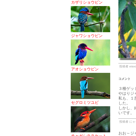
カザリショウビン
ジャワショウビン
投稿者 eisvo
アオショウビン
コメント
３種ゲッ
やはりジ
私も、１
セグロミツユビ
した。
しかし、
いです。
投稿者 にゃっち
おお～ジ
チャガシララケット