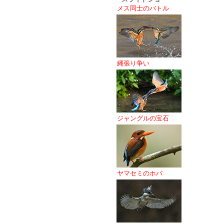
メス同士のバトル
縄張り争い
ジャングルの宝石
ヤマセミのホバ