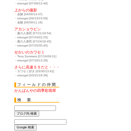
・eisvogel [07/09/13:46]
上からの撮影
・金鯱 [04/06/14:47]
・eisvogel [04/13/15:09]
・金鯱 [06/09/11:16]
アカショウビン
・森の人柴田 [07/21/18:54]
・eisvogel [07/24/02:25]
・森の人柴田 [07/24/18:45]
・eisvogel [07/25/00:45]
せかいのカワセミ
・Terry Summers [07/16/06:01]
・eisvogel [07/19/13:28]
さらに高速ＳＳだと・・・
・カワセミ好き [03/30/13:42]
・eisvogel [03/31/18:39]
フィールドの仲間
かんばんやの四季彩翡翠
検 索