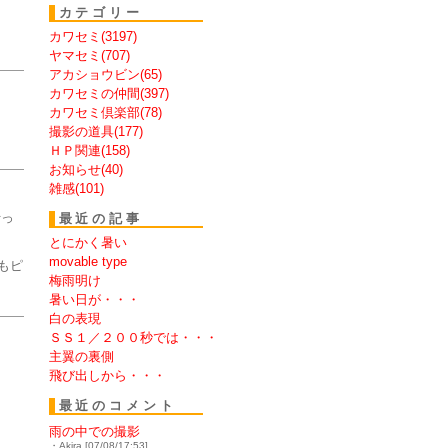
カテゴリー
カワセミ(3197)
ヤマセミ(707)
アカショウビン(65)
カワセミの仲間(397)
カワセミ倶楽部(78)
撮影の道具(177)
ＨＰ関連(158)
お知らせ(40)
雑感(101)
行っ
最近の記事
し
とにかく暑い
movable type
もピ
梅雨明け
暑い日が・・・
白の表現
ＳＳ１／２００秒では・・・
主翼の裏側
飛び出しから・・・
最近のコメント
雨の中での撮影
・Akira [07/08/17:53]