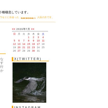
０種棲息しています。
カワセミに出会った
人目の方です。
。
烈な
X(TWITTER)
です
へ行
しか
INSTAGRAM