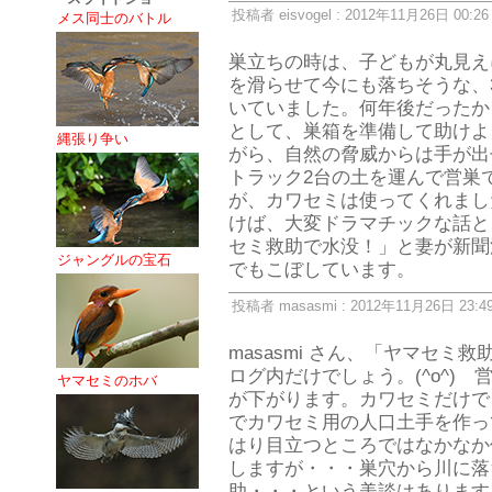
投稿者 eisvogel : 2012年11月26日 00:26
メス同士のバトル
巣立ちの時は、子どもが丸見え
を滑らせて今にも落ちそうな、
いていました。何年後だったか
として、巣箱を準備して助けよ
縄張り争い
がら、自然の脅威からは手が出
トラック2台の土を運んで営巣
が、カワセミは使ってくれまし
けば、大変ドラマチックな話と
セミ救助で水没！」と妻が新聞
ジャングルの宝石
でもこぼしています。
投稿者 masasmi : 2012年11月26日 23:4
masasmi さん、「ヤマセ
ログ内だけでしょう。(^o^)
ヤマセミのホバ
が下がります。カワセミだけで
でカワセミ用の人口土手を作っ
はり目立つところではなかなか
しますが・・・巣穴から川に落
助・・・という美談はあります