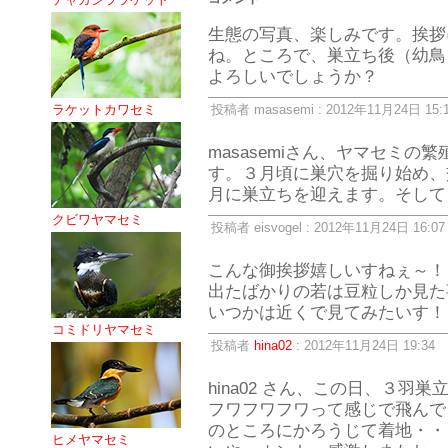
生態の写真、楽しみです。挨拶
ね。ところで、巣立ち後（幼鳥
よろしいでしょうか？
ラケットカワセミ
投稿者 masasemi : 2012年11月24日 15:
masasemiさん、ヤマセミ
す。３月頃に巣穴を掘り始め、
月に巣立ちを迎えます。そして
クビワヤマセミ
投稿者 eisvogel : 2012年11月24日 16:07
こんな御挨拶嬉しいすねぇ～！
出たばかりの若は豆粒しか見た
いつかは近くで見てみたいす！
コミドリヤマセミ
投稿者
hina02
: 2012年11月24日 19:34
hina02 さん、この日、３
フワフワフワって感じで飛んで
のところにかろうじて着地・・
ヒメヤマセミ