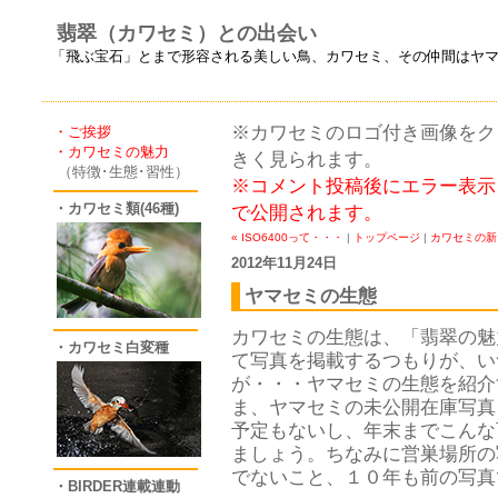
翡翠（カワセミ）との出会い
「飛ぶ宝石」とまで形容される美しい鳥、カワセミ、その仲間はヤ
※カワセミのロゴ付き画像をクリ
・ご挨拶
・カワセミの魅力
きく見られます。
（特徴･生態･習性）
※コメント投稿後にエラー表示
・カワセミ類(46種)
で公開されます。
« ISO6400って・・・
|
トップページ
|
カワセミの新
2012年11月24日
ヤマセミの生態
カワセミの生態は、「翡翠の魅
・カワセミ白変種
て写真を掲載するつもりが、い
が・・・ヤマセミの生態を紹介
ま、ヤマセミの未公開在庫写真
予定もないし、年末までこんな
ましょう。ちなみに営巣場所の
でないこと、１０年も前の写真
・BIRDER連載連動