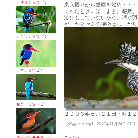
カザリショウビン
巣穴掘りから観察を始め・・・
くれたときには、まさに感激、
浴びもしていないため、嘴や羽
が、ヤマセミの特徴はしっかり
ジャワショウビン
アオショウビン
セグロミツユビ
２００３年６月２１日７時１２
投稿者 eisvogel : 2012年11月24日 01:01
コメント
チャガシララケット