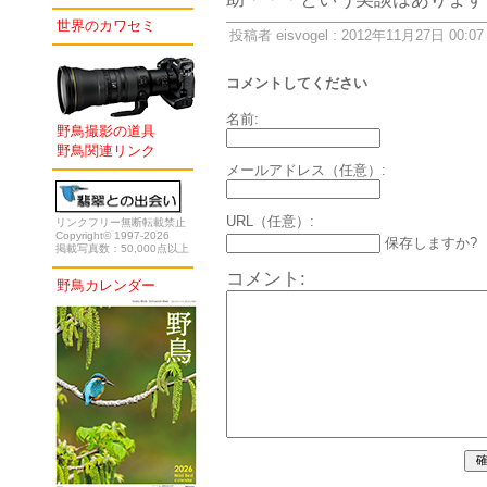
世界のカワセミ
投稿者 eisvogel : 2012年11月27日 00:07
コメントしてください
名前:
野鳥撮影の道具
野鳥関連リンク
メールアドレス（任意）:
URL（任意）:
リンクフリー無断転載禁止
Copyright© 1997-2026
保存しますか?
掲載写真数：50,000点以上
コメント:
野鳥カレンダー