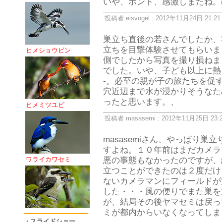
いや、ホント、感激しまたね。(^
投稿者 eisvogel : 2012年11月24日 21:21
巣立ち直後の若さんでしたか、
立ちを目撃体験させてもらいま
ヒメショウビン
側でしたから写真を撮り損ねま
でした。いや、子ども以上に熱く
-。必至の親が子の旅たちを促
穴近辺まで水が浸かりそうなた
ったと思います。、
ヒメミツユビ
投稿者 masasemi : 2012年11月25日 23:
masasemiさん、やっぱり
すよね。１０年前はまだカメラ
悪の事態もなかったのですが、
ワライカワセミ
立つことができたのは２度だけ
ないカメラマンにフィールドが
した・・・風の便りでまた巣を
が、結局その後ヤマセミは戻っ
ミが都内からいなくなってしま
・スライドショー