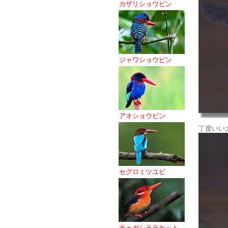
カザリショウビン
ジャワショウビン
アオショウビン
丁度いい
セグロミツユビ
チャガシララケット