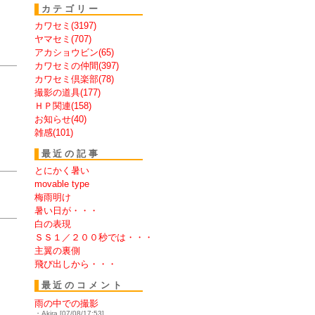
カテゴリー
カワセミ(3197)
ヤマセミ(707)
アカショウビン(65)
カワセミの仲間(397)
カワセミ倶楽部(78)
撮影の道具(177)
ＨＰ関連(158)
お知らせ(40)
雑感(101)
最近の記事
とにかく暑い
movable type
梅雨明け
暑い日が・・・
白の表現
ＳＳ１／２００秒では・・・
主翼の裏側
飛び出しから・・・
最近のコメント
雨の中での撮影
・Akira [07/08/17:53]