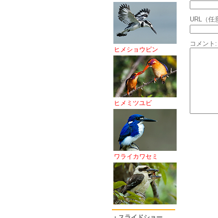
URL（任
コメント:
ヒメショウビン
ヒメミツユビ
ワライカワセミ
・スライドショー