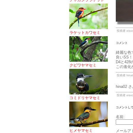
投稿者 eisvo
ラケットカワセミ
コメント
綺麗な色
良いSS！
D4と42
クビワヤマセミ
この進化
投稿者 hina0
hina02
投稿者 eisvo
コミドリヤマセミ
コメントし
名前:
ヒメヤマセミ
メールア