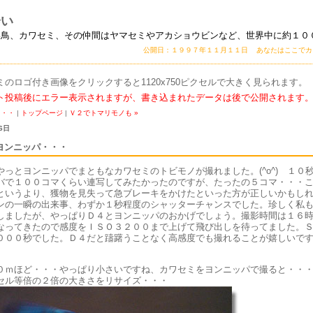
会い
い鳥、カワセミ、その仲間はヤマセミやアカショウビンなど、世界中に約１０
公開日：１９９７年１１月１１日 あなたはここで
ミのロゴ付き画像をクリックすると1120x750ピクセルで大きく見られます。
ト投稿後にエラー表示されますが、書き込まれたデータは後で公開されます
・・・
|
トップページ
|
Ｖ２でトマリモノも »
6日
ヨンニッパ・・・
やっとヨンニッパでまともなカワセミのトビモノが撮れました。(^o^) １０
バで１００コマくらい連写してみたかったのですが、たったの５コマ・・・
というより、獲物を見失って急ブレーキをかけたといった方が正しいかもし
ンの一瞬の出来事、わずか１秒程度のシャッターチャンスでした。珍しく私
しましたが、やっぱりＤ４とヨンニッパのおかげでしょう。撮影時間は１６
なってきたので感度をＩＳＯ３２００まで上げて飛び出しを待ってました。
０００秒でした。Ｄ４だと躊躇うことなく高感度でも撮れることが嬉しいで
０ｍほど・・・やっぱり小さいですね、カワセミをヨンニッパで撮ると・・
セル等倍の２倍の大きさをリサイズ・・・