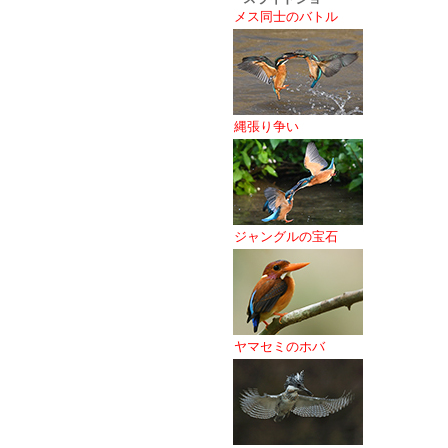
メス同士のバトル
縄張り争い
ジャングルの宝石
ヤマセミのホバ