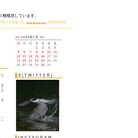
０種棲息しています。
カワセミに出会った
人目の方です。
。
秒く
X(TWITTER)
こ
れま
も上
時
ＳＳ
す
・こ
INSTAGRAM