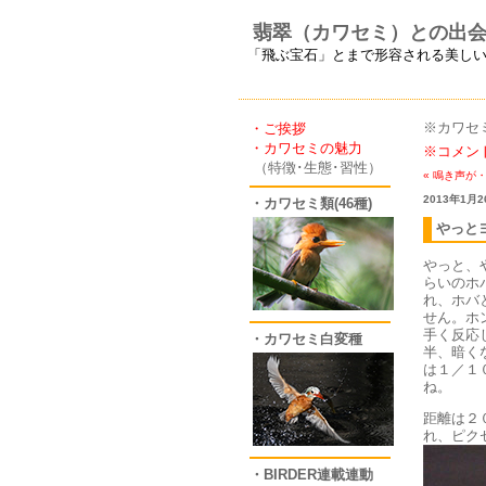
翡翠（カワセミ）との出
「飛ぶ宝石」とまで形容される美し
※カワセ
・ご挨拶
・カワセミの魅力
※コメン
（特徴･生態･習性）
« 鳴き声が
2013年1月2
・カワセミ類(46種)
やっと
やっと、
らいのホ
れ、ホバ
せん。ホ
手く反応
・カワセミ白変種
半、暗く
は１／１
ね。
距離は２
れ、ピク
・BIRDER連載連動