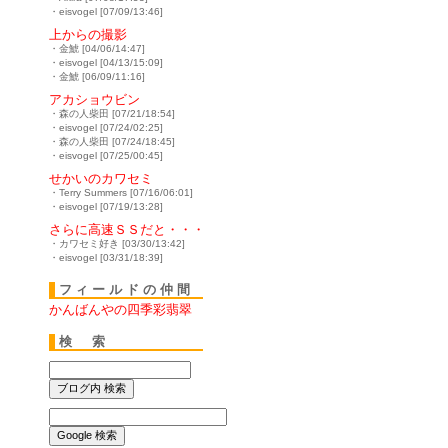
・eisvogel [07/09/13:46]
上からの撮影
・金鯱 [04/06/14:47]
・eisvogel [04/13/15:09]
・金鯱 [06/09/11:16]
アカショウビン
・森の人柴田 [07/21/18:54]
・eisvogel [07/24/02:25]
・森の人柴田 [07/24/18:45]
・eisvogel [07/25/00:45]
せかいのカワセミ
・Terry Summers [07/16/06:01]
・eisvogel [07/19/13:28]
さらに高速ＳＳだと・・・
・カワセミ好き [03/30/13:42]
・eisvogel [03/31/18:39]
フィールドの仲間
かんばんやの四季彩翡翠
検 索