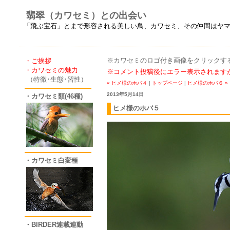
翡翠（カワセミ）との出会い
「飛ぶ宝石」とまで形容される美しい鳥、カワセミ、その仲間はヤ
※カワセミのロゴ付き画像をクリックすると
・ご挨拶
・カワセミの魅力
※コメント投稿後にエラー表示されます
（特徴･生態･習性）
« ヒメ様のホバ４
|
トップページ
|
ヒメ様のホバ６ »
2013年5月14日
・カワセミ類(46種)
ヒメ様のホバ５
・カワセミ白変種
・BIRDER連載連動