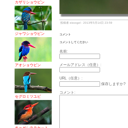
カザリショウビン
投稿者 eisvogel : 2013年5月14日 23:59
ジャワショウビン
コメント
コメントしてください
名前:
メールアドレス（任意）:
アオショウビン
URL（任意）:
保存しますか?
コメント:
セグロミツユビ
チャガシララケット