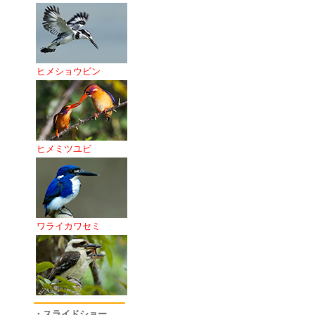
ヒメショウビン
ヒメミツユビ
ワライカワセミ
・スライドショー