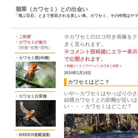
翡翠（カワセミ）との出会い
「飛ぶ宝石」とまで形容される美しい鳥、カワセミ、その仲間はヤ
※カワセミのロゴ付き画像をクリ
・ご挨拶
・カワセミの魅力
きく見られます。
（特徴･生態･習性）
※コメント投稿後にエラー表示
・カワセミ類(46種)
で公開されます。
« 初撮り
|
トップページ
|
カワセミ休暇 »
2014年1月14日
カワセミはどこ？
いや～カワセミはやっぱり小さ
・カワセミ白変種
結構カワセミとの距離が近いは
い・・・カワセミはどこだ？
・BIRDER連載連動