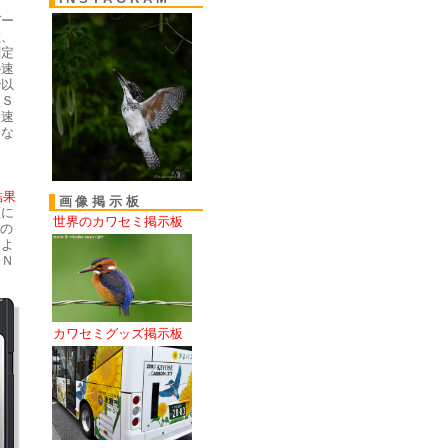
デー
徴、
測定
の速
秒以
はＳ
送速
ドな
し
結果
画像掲示板
証に
世界のカワセミ掲示板
の
製よ
ＯＮ
カワセミグッズ掲示板