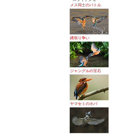
メス同士のバトル
縄張り争い
ジャングルの宝石
ヤマセミのホバ