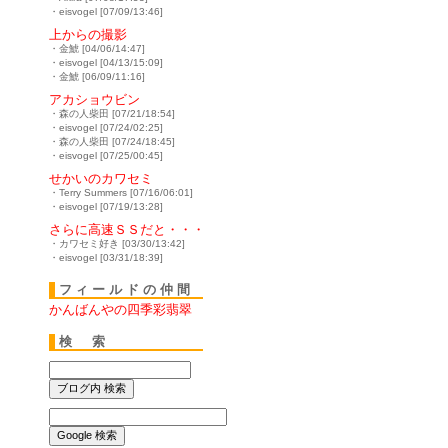
・eisvogel [07/09/13:46]
上からの撮影
・金鯱 [04/06/14:47]
・eisvogel [04/13/15:09]
・金鯱 [06/09/11:16]
アカショウビン
・森の人柴田 [07/21/18:54]
・eisvogel [07/24/02:25]
・森の人柴田 [07/24/18:45]
・eisvogel [07/25/00:45]
せかいのカワセミ
・Terry Summers [07/16/06:01]
・eisvogel [07/19/13:28]
さらに高速ＳＳだと・・・
・カワセミ好き [03/30/13:42]
・eisvogel [03/31/18:39]
フィールドの仲間
かんばんやの四季彩翡翠
検 索