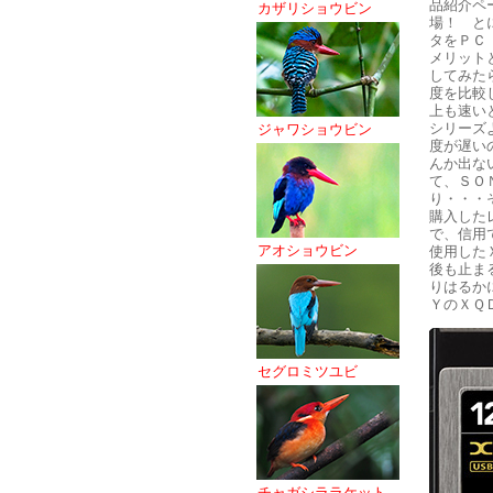
品紹介ペ
カザリショウビン
場！ と
タをＰＣ
メリット
してみた
度を比較
上も速い
シリーズ
ジャワショウビン
度が遅い
んか出な
て、ＳＯ
り・・・
購入した
で、信用
アオショウビン
使用した
後も止ま
りはるか
ＹのＸＱ
セグロミツユビ
チャガシララケット