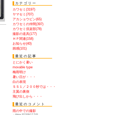
カテゴリー
カワセミ(3197)
ヤマセミ(707)
アカショウビン(65)
カワセミの仲間(397)
カワセミ倶楽部(78)
撮影の道具(177)
ＨＰ関連(158)
お知らせ(40)
雑感(101)
最近の記事
とにかく暑い
movable type
梅雨明け
暑い日が・・・
白の表現
ＳＳ１／２００秒では・・・
主翼の裏側
飛び出しから・・・
最近のコメント
雨の中での撮影
・Akira [07/08/17:53]