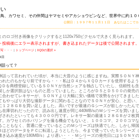
会い
い鳥、カワセミ、その仲間はヤマセミやアカショウビンなど、世界中に約１０
公開日：１９９７年１１月１１日 あなたはここで
ミのロゴ付き画像をクリックすると1120x750ピクセルで大きく見られます。
ト投稿後にエラー表示されますが、書き込まれたデータは後で公開されます
激写・・・
|
トップページ
|
XQDの選択 »
4日
神話って？
神話って言われていた頃が、本当に大昔のように感じますね。実際ＳＯＮＹ
われたのもかなり前ですから・・・私はＤ４からＸＱＤカードを使用するよう
ＱＤを商標登録しているＳＯＮＹが当然シェアを独占していたし、信頼性も含
製しか選択肢はないものと思っていました。ところがＤ５とＤ５００の発売
に合わせてレキサーが、ＳＯＮＹより大幅に安い価格で攻勢をかけてきまし
てもやっぱり大切な撮影データに関わることなのでＳＯＮＹが安心、と思い
に１２８ＧＢを買い足しました。高いですが最速のＧシーズが欲しかったん
も在庫切れだったので、読み出し速度が同じ440MB/sのＭシリーズを買いま
げされたといっても４３０００円です。レキサー製の最速１２８ＧＢが２枚
す。カワセミのホバリングを撮る機会でもないと、１００コマ、２００コマ
ることもなく、普通に使っているとこのＭシリーズは快適でした。しかし帰
ＢほどのデータをＰＣに転送しようとしたら、今まで使っていたＳシリーズ
書き込み速度が180MB/s）より遅い・・・Ｍシリーズの発売日にはＳＯＮＹ