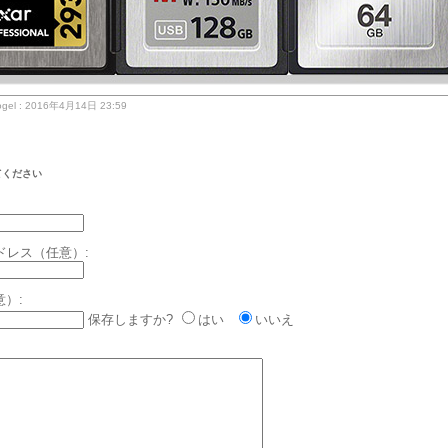
gel : 2016年4月14日 23:59
てください
ドレス（任意）:
意）:
保存しますか?
はい
いいえ