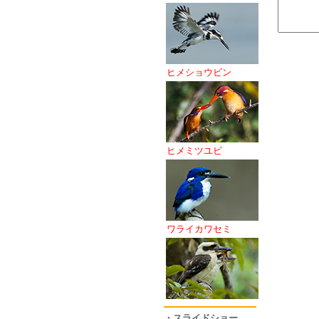
ヒメショウビン
ヒメミツユビ
ワライカワセミ
・スライドショー