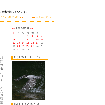
０種棲息しています。
カワセミに出会った
人目の方です。
。
神話
X(TWITTER)
に
め
のタ
た。
、Ｄ
です
し
買え
なん
国後
（読
の製
INSTAGRAM