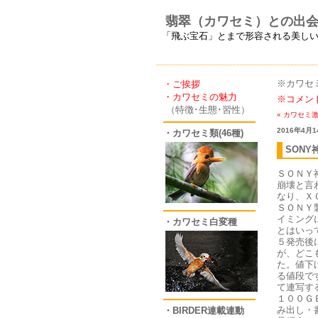
翡翠（カワセミ）との出
「飛ぶ宝石」とまで形容される美し
※カワセ
・ご挨拶
・カワセミの魅力
※コメン
（特徴･生態･習性）
« カワセミ
2016年4月1
・カワセミ類(46種)
SONY
ＳＯＮＹ
崩壊と言
なり、Ｘ
ＳＯＮＹ
イミング
・カワセミ白変種
とはいっ
５発売後
が、どこ
た。値下
る値段で
て連写す
１００Ｇ
み出し・
・BIRDER連載連動