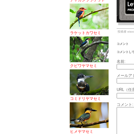
投稿者 eisvo
ラケットカワセミ
コメント
コメントし
名前:
クビワヤマセミ
メールア
URL（任
コミドリヤマセミ
コメント:
ヒメヤマセミ