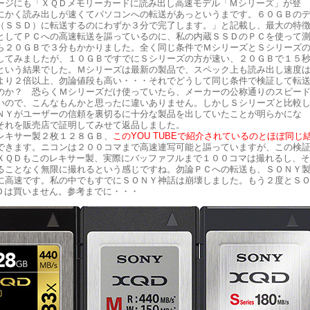
ージにも「ＸＱＤメモリーカードに読み出し高速モデル「Ｍシリーズ」が登
にかく読み出しが速くてパソコンへの転送があっというまです。６０ＧＢの
（ＳＳＤ）に転送するのにわずか３分で完了します。」と記載し、最大の特
としてＰＣへの高速転送を謳っているのに、私の内蔵ＳＳＤのＰＣを使って
ら２０ＧＢで３分もかかりました。全く同じ条件でＭシリーズとＳシリーズ
してみましたが、１０ＧＢですでにＳシリーズの方が速い、２０ＧＢで１５
という結果でした。Ｍシリーズは最新の製品で、スペック上も読み出し速度
より２倍以上、勿論値段も高い・・・それでどうして同じ条件で検証して転
のか？ 恐らくＭシリーズだけ使っていたら、メーカーの公称通りのスピー
いので、こんなもんかと思ったに違いありません。しかしＳシリーズと比較
ＮＹがユーザーの信頼を裏切るに十分な製品を出していたことが明らかにな
それを販売店で証明してみせて返品しました。
レキサー製２枚１２８ＧＢ、
このYOU TUBEで紹介されているのとほぼ同じ
できます。ニコンは２００コマまで高速連写可能と謳っていますが、この検
ＸＱＤもこのレキサー製、実際にバッファフルまで１００コマは撮れるし、そ
ることなく無限に撮れるという感じですね。勿論ＰＣへの転送も、ＳＯＮＹ
に高速です。私の中でもすでにＳＯＮＹ神話は崩壊しました。もう２度とＳ
Ｄは買いません。参考までに・・・