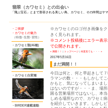
翡翠（カワセミ）との出会い
「飛ぶ宝石」とまで形容される美しい鳥、カワセミ、その仲間はヤ
※カワセミのロゴ付き画像をクリ
・ご挨拶
・カワセミの魅力
きく見られます。
（特徴･生態･習性）
※コメント投稿後にエラー表示
・カワセミ類(46種)
で公開されます。
« 満開！！
|
トップページ
|
何度見ても・・・ »
2017年5月16日
まだ満開！！
今日は何と、何と早起きして７
・カワセミ白変種
ラマンの数・・・もしかしてこ
かもと、気になってしまいました
はないのですが・・・ま、場所
困る営巣場所ではないし、本当
しめる場所なので、カワセミ病
を紹介していきます。しかしピ
・BIRDER連載連動