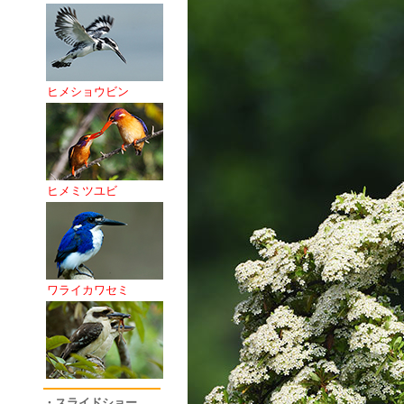
ヒメショウビン
ヒメミツユビ
ワライカワセミ
・スライドショー