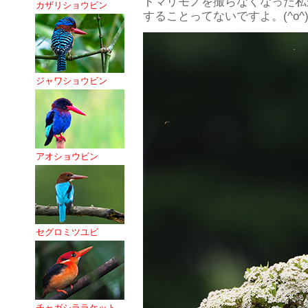
トマリモノを撮らなくなった私
カザリショウビン
することってないですよ。(^o^
ジャワショウビン
アオショウビン
セグロミツユビ
チャガシララケット