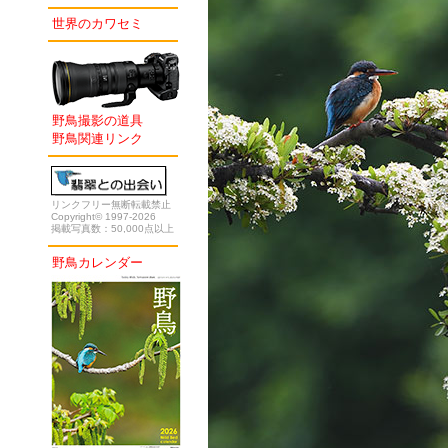
世界のカワセミ
野鳥撮影の道具
野鳥関連リンク
リンクフリー無断転載禁止
Copyright© 1997-2026
掲載写真数：50,000点以上
野鳥カレンダー