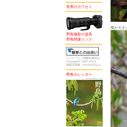
世界のカワセミ
嘴が大き
野鳥撮影の道具
野鳥関連リンク
リンクフリー無断転載禁止
Copyright© 1997-2026
掲載写真数：50,000点以上
野鳥カレンダー