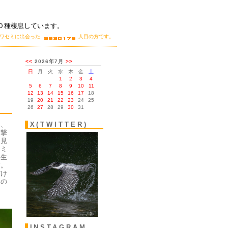
０種棲息しています。
カワセミに出会った
人目の方です。
。
み、
X(TWITTER)
目撃
を見
セミ
に生
す。
だけ
るの
INSTAGRAM