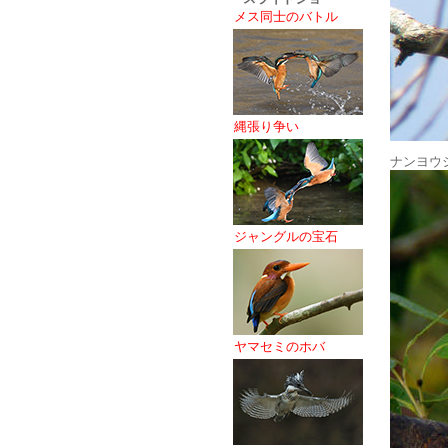
メス同士のバトル
縄張り争い
ナンヨウ
ジャングルの宝石
ヤマセミのホバ