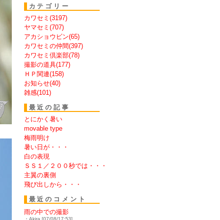
カテゴリー
カワセミ(3197)
ヤマセミ(707)
アカショウビン(65)
カワセミの仲間(397)
カワセミ倶楽部(78)
撮影の道具(177)
ＨＰ関連(158)
お知らせ(40)
雑感(101)
最近の記事
とにかく暑い
movable type
梅雨明け
暑い日が・・・
白の表現
ＳＳ１／２００秒では・・・
主翼の裏側
飛び出しから・・・
最近のコメント
雨の中での撮影
・Akira [07/08/17:53]