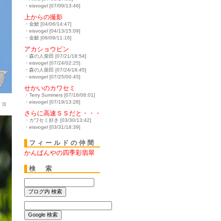
・eisvogel [07/09/13:46]
上からの撮影
・金鯱 [04/06/14:47]
・eisvogel [04/13/15:09]
・金鯱 [06/09/11:16]
アカショウビン
・森の人柴田 [07/21/18:54]
・eisvogel [07/24/02:25]
・森の人柴田 [07/24/18:45]
・eisvogel [07/25/00:45]
せかいのカワセミ
・Terry Summers [07/16/06:01]
・eisvogel [07/19/13:28]
ショ
さらに高速ＳＳだと・・・
・カワセミ好き [03/30/13:42]
・eisvogel [03/31/18:39]
フィールドの仲間
かんばんやの四季彩翡翠
検 索