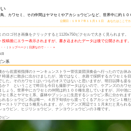
会い
い鳥、カワセミ、その仲間はヤマセミやアカショウビンなど、世界中に約１０
公開日：１９９７年１１月１１日 あなたはここで
ミのロゴ付き画像をクリックすると1120x750ピクセルで大きく見られます。
ト投稿後にエラー表示されますが、書き込まれたデータは後で公開されます
・・・
|
トップページ
|
日課なので・・・ »
1日
ビン系
後から佐渡裕指揮のトーンキュンストラー管弦楽団演奏会へ行ったのでお休
７時過ぎに散歩に出かけましたが、池ではなく、水路で採餌するカワセミを
でした。そのカワセミはいつものオスではないと思いますが、明日以降も姿
るか？ ということで昨日も今日も撮影データはないので、ケアンズのカワ
ましょう。世界中にカワセミの仲間は約１００種生息していますが、川や池
ワセミ系とヤマセミ系、森林やブッシュに生息するショウビン系に分かれま
られるショウビン系は唯一、４月下旬頃から渡ってくるアカショウビン１種
オーストリアでは５種見られます。が、ケアンズ周辺で１１月末だと見られ
ショウビン、ヒジリショウビン、ナンヨウショウビンの３種です。
ウビン