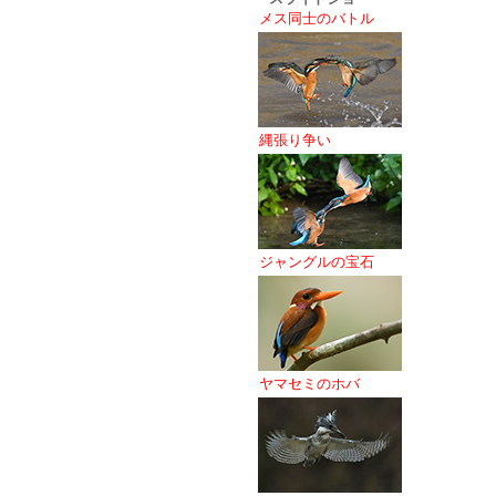
メス同士のバトル
縄張り争い
ジャングルの宝石
ヤマセミのホバ