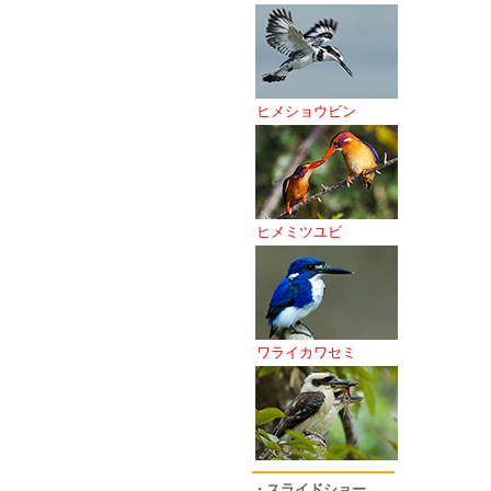
ヒメショウビン
ヒメミツユビ
ワライカワセミ
・スライドショー