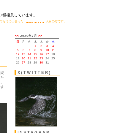
０種棲息しています。
カワセミに出会った
人目の方です。
。
だ続
X(TWITTER)
した
は、
です
INSTAGRAM