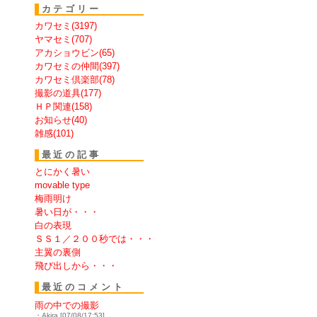
カテゴリー
カワセミ(3197)
ヤマセミ(707)
アカショウビン(65)
カワセミの仲間(397)
カワセミ倶楽部(78)
撮影の道具(177)
ＨＰ関連(158)
お知らせ(40)
雑感(101)
最近の記事
とにかく暑い
movable type
梅雨明け
暑い日が・・・
白の表現
ＳＳ１／２００秒では・・・
主翼の裏側
飛び出しから・・・
最近のコメント
雨の中での撮影
・Akira [07/08/17:53]