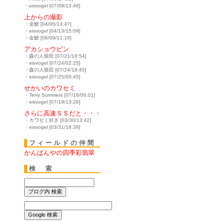
・eisvogel [07/09/13:46]
上からの撮影
・金鯱 [04/06/14:47]
・eisvogel [04/13/15:09]
・金鯱 [06/09/11:16]
アカショウビン
・森の人柴田 [07/21/18:54]
・eisvogel [07/24/02:25]
・森の人柴田 [07/24/18:45]
・eisvogel [07/25/00:45]
せかいのカワセミ
・Terry Summers [07/16/06:01]
・eisvogel [07/19/13:28]
さらに高速ＳＳだと・・・
・カワセミ好き [03/30/13:42]
・eisvogel [03/31/18:39]
フィールドの仲間
かんばんやの四季彩翡翠
検 索