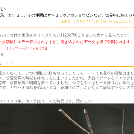
会い
い鳥、カワセミ、その仲間はヤマセミやアカショウビンなど、世界中に約１０
公開日：１９９７年１１月１１日 あなたはここで
ミのロゴ付き画像をクリックすると1120x750ピクセルで大きく見られます。
ト投稿後にエラー表示されますが、書き込まれたデータは後で公開されます
・・・
|
トップページ
|
１ヶ月に２度・・・ »
5日
も・・・
暖かくなって、いつの間にか桜も散ってしまって・・・でも花粉の飛散はま
す。求愛給餌の時期も終わってしまいましたかね。大昔のデータをチェック
毎年、求愛給餌の瞬間を撮っていました。今でもやっぱり一番撮りたい瞬間
です。カワセミ撮影を始めた頃は、花粉症に苦しんだなんて記憶すらないの
の２００３年、カメラはＤ１ｘの時代です。懐かしい・・・