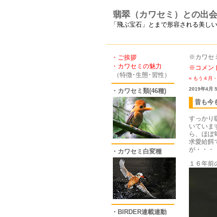
翡翠（カワセミ）との出
「飛ぶ宝石」とまで形容される美し
※カワセ
・ご挨拶
・カワセミの魅力
※コメン
（特徴･生態･習性）
« もう４月
2019年4月 
・カワセミ類(46種)
昔も今
すっかり
いていま
ら、ほぼ
求愛給餌
が・・・
・カワセミ白変種
１６年前
・BIRDER連載連動