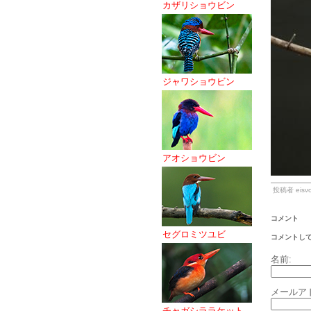
カザリショウビン
ジャワショウビン
アオショウビン
投稿者 eisvo
コメント
セグロミツユビ
コメントし
名前:
メールア
チャガシララケット