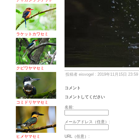
ラケットカワセミ
クビワヤマセミ
投稿者 eisvogel : 2019年11月15日 23:59
コメント
コメントしてください
コミドリヤマセミ
名前:
メールアドレス（任意）:
ヒメヤマセミ
URL（任意）: