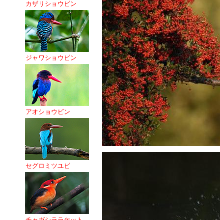
カザリショウビン
ジャワショウビン
アオショウビン
セグロミツユビ
チャガシララケット