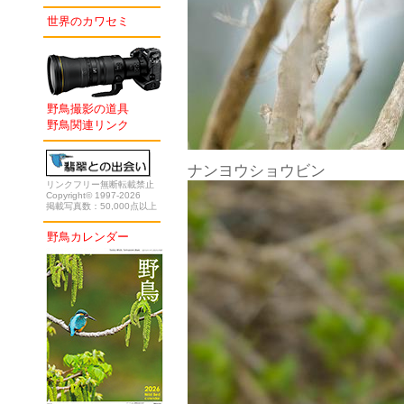
世界のカワセミ
野鳥撮影の道具
野鳥関連リンク
ナンヨウショウビン
リンクフリー無断転載禁止
Copyright© 1997-2026
掲載写真数：50,000点以上
野鳥カレンダー