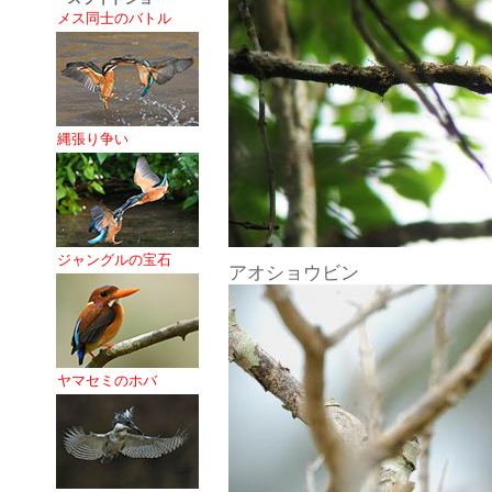
メス同士のバトル
縄張り争い
ジャングルの宝石
アオショウビン
ヤマセミのホバ