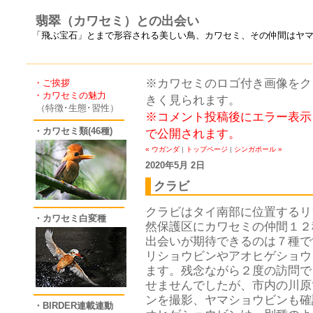
翡翠（カワセミ）との出会い
「飛ぶ宝石」とまで形容される美しい鳥、カワセミ、その仲間はヤ
※カワセミのロゴ付き画像をクリ
・ご挨拶
・カワセミの魅力
きく見られます。
（特徴･生態･習性）
※コメント投稿後にエラー表示
・カワセミ類(46種)
で公開されます。
« ウガンダ
|
トップページ
|
シンガポール »
2020年5月 2日
クラビ
クラビはタイ南部に位置するリ
・カワセミ白変種
然保護区にカワセミの仲間１２
出会いが期待できるのは７種で
リショウビンやアオヒゲショウ
ます。残念ながら２度の訪問で
せませんでしたが、市内の川原
ンを撮影、ヤマショウビンも確
・BIRDER連載連動