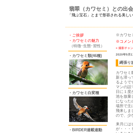
翡翠（カワセミ）との出
「飛ぶ宝石」とまで形容される美し
※カワセ
・ご挨拶
・カワセミの魅力
※コメン
（特徴･生態･習性）
« 撮影チャ
2020年9月1
・カワセミ類(46種)
縄張り
カワセミ
新も滞っ
るようで
マンの話
日に１度
・カワセミ白変種
池を放棄
になった
場所で主
飛来しま
ので、少
来月には
が・・・
・BIRDER連載連動