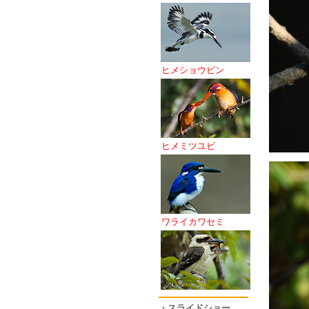
ヒメショウビン
ヒメミツユビ
ワライカワセミ
・スライドショー