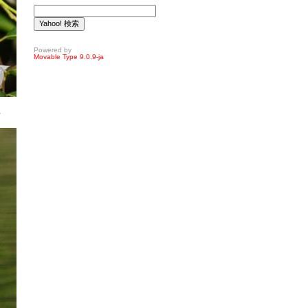
Powered by
Movable Type 9.0.9-ja
れ