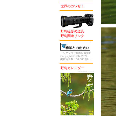
世界のカワセミ
野鳥撮影の道具
野鳥関連リンク
リンクフリー無断転載禁止
Copyright© 1997-2026
掲載写真数：50,000点以上
野鳥カレンダー