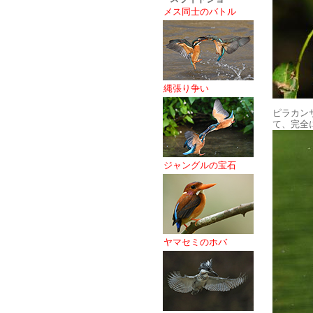
メス同士のバトル
縄張り争い
ピラカン
て、完全
ジャングルの宝石
ヤマセミのホバ