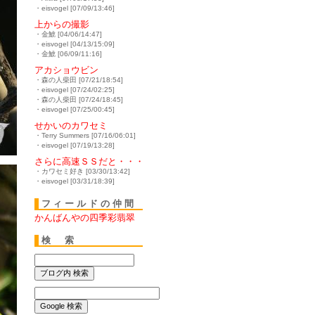
・eisvogel [07/09/13:46]
上からの撮影
・金鯱 [04/06/14:47]
・eisvogel [04/13/15:09]
・金鯱 [06/09/11:16]
アカショウビン
・森の人柴田 [07/21/18:54]
・eisvogel [07/24/02:25]
・森の人柴田 [07/24/18:45]
・eisvogel [07/25/00:45]
せかいのカワセミ
・Terry Summers [07/16/06:01]
・eisvogel [07/19/13:28]
さらに高速ＳＳだと・・・
・カワセミ好き [03/30/13:42]
・eisvogel [03/31/18:39]
フィールドの仲間
かんばんやの四季彩翡翠
検 索