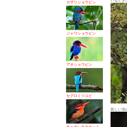
いるとき
カザリショウビン
ジャワショウビン
アオショウビン
セグロミツユビ
新しい池
チャガシララケット