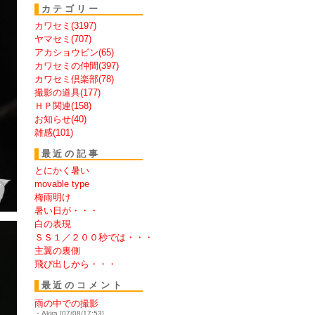
カテゴリー
カワセミ(3197)
ヤマセミ(707)
アカショウビン(65)
カワセミの仲間(397)
カワセミ倶楽部(78)
撮影の道具(177)
ＨＰ関連(158)
お知らせ(40)
雑感(101)
最近の記事
とにかく暑い
movable type
梅雨明け
暑い日が・・・
白の表現
ＳＳ１／２００秒では・・・
主翼の裏側
飛び出しから・・・
最近のコメント
雨の中での撮影
・Akira [07/08/17:53]