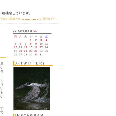
０種棲息しています。
カワセミに出会った
人目の方です。
。
の更
X(TWITTER)
てい
メラ
。１
して
よう
ない
にも
ない
です
って
INSTAGRAM