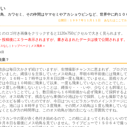
会い
い鳥、カワセミ、その仲間はヤマセミやアカショウビンなど、世界中に約１０
公開日：１９９７年１１月１１日 あなたはここで
ミのロゴ付き画像をクリックすると1120x750ピクセルで大きく見られます。
ト投稿後にエラー表示されますが、書き込まれたデータは後で公開されます
ンスなし
|
トップページ
|
メス飛来 »
1日
放棄？
散歩は毎日欠かさず続けていますが、生憎撮影チャンスに恵まれず、ブログ
ていました。縄張りを主張していたメス幼鳥は、早朝６時半前後には飛来し
すが、１６時～１７時半は９月８日以降一度も飛来していません。居残りカ
では今日は１０時前に飛来して以来、一度も飛来していないとのことでした
か２度しか飛来しないということは、縄張り・・・いや、少なくとも餌場と
したということでしょう。数日前から１６時前後から必ず飛来して採餌する
のが、オス幼鳥です。残念ながら東側の小池ばかりで採餌、しかも撮影でき
に小エビを捕っていたのですが、今日はついにピラカンサのメインステージ
した。池には１８時半までに３度飛来、その間メス幼鳥は１度も飛来してい
なくとも夕方の時間帯は、このオス幼鳥が池の主になった雰囲気ですね。
ピラカンサの実が赤く色付き始めるので、この枝に止まってくれるといいの
９月８日を最後にメス幼鳥を見ていません。ライブビューでＩＳＯ６４で撮