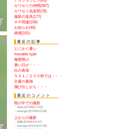
アカショウビン(65)
カワセミの仲間(397)
カワセミ倶楽部(78)
撮影の道具(177)
ＨＰ関連(158)
お知らせ(40)
雑感(101)
最近の記事
とにかく暑い
movable type
梅雨明け
暑い日が・・・
白の表現
ＳＳ１／２００秒では・・・
主翼の裏側
飛び出しから・・・
最近のコメント
雨の中での撮影
・Akira [07/08/17:53]
・eisvogel [07/09/13:46]
上からの撮影
・金鯱 [04/06/14:47]
・eisvogel [04/13/15:09]