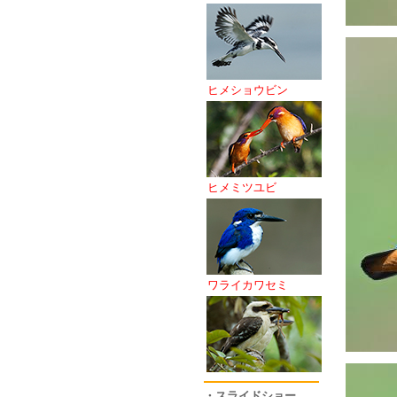
ヒメショウビン
ヒメミツユビ
ワライカワセミ
・スライドショー