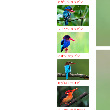
カザリショウビン
ジャワショウビン
アオショウビン
セグロミツユビ
チャガシララケット