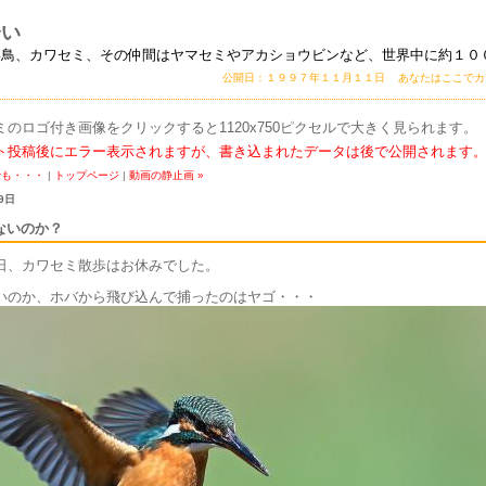
会い
い鳥、カワセミ、その仲間はヤマセミやアカショウビンなど、世界中に約１０
公開日：１９９７年１１月１１日 あなたはここで
ミのロゴ付き画像をクリックすると1120x750ピクセルで大きく見られます。
ト投稿後にエラー表示されますが、書き込まれたデータは後で公開されます
でも・・・
|
トップページ
|
動画の静止画 »
9日
ないのか？
日、カワセミ散歩はお休みでした。
いのか、ホバから飛び込んで捕ったのはヤゴ・・・