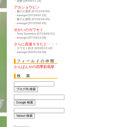
・金鯱 [06/09/11:16]
アカショウビン
・森の人柴田 [07/21/18:54]
・eisvogel [07/24/02:25]
・森の人柴田 [07/24/18:45]
・eisvogel [07/25/00:45]
せかいのカワセミ
・Terry Summers [07/16/06:01]
・eisvogel [07/19/13:28]
さらに高速ＳＳだと・・・
・カワセミ好き [03/30/13:42]
・eisvogel [03/31/18:39]
フィールドの仲間
かんばんやの四季彩翡翠
検 索
Powered by