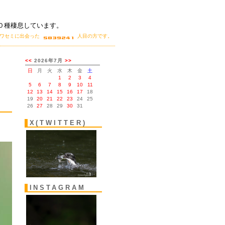
０種棲息しています。
カワセミに出会った
人目の方です。
。
X(TWITTER)
INSTAGRAM