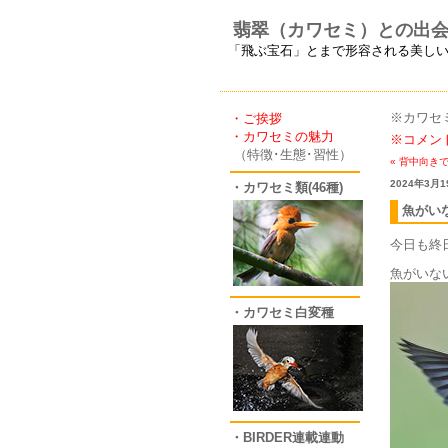
翡翠（カワセミ）との出
「飛ぶ宝石」とまで形容される美し
※カワセ
・ご挨拶
・カワセミの魅力
※コメン
（特徴･生態･習性）
« 背中向き
2024年3月1
・カワセミ類(46種)
魚がい
今日も終
魚がいな
・カワセミ白変種
・BIRDER連載連動