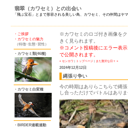
翡翠（カワセミ）との出会い
「飛ぶ宝石」とまで形容される美しい鳥、カワセミ、その仲間はヤ
※カワセミのロゴ付き画像をクリ
・ご挨拶
・カワセミの魅力
きく見られます。
（特徴･生態･習性）
※コメント投稿後にエラー表示
・カワセミ類(46種)
で公開されます。
« センカワ
|
トップページ
|
また贅沢な日々 »
2024年12月12日
縄張り争い
今の時期はありらこちらで縄張
・カワセミ白変種
し合っただけでバトルはありま
・BIRDER連載連動