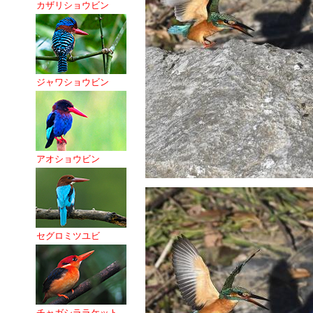
カザリショウビン
ジャワショウビン
アオショウビン
セグロミツユビ
チャガシララケット