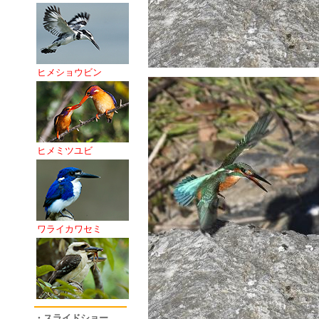
ヒメショウビン
ヒメミツユビ
ワライカワセミ
・スライドショー