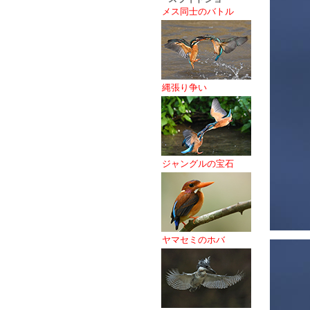
メス同士のバトル
縄張り争い
ジャングルの宝石
ヤマセミのホバ