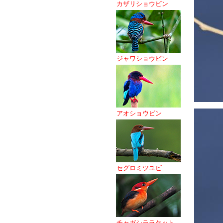
カザリショウビン
ジャワショウビン
アオショウビン
セグロミツユビ
チャガシララケット