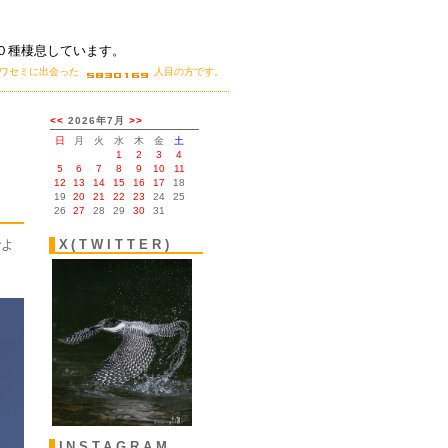
０種棲息しています。
カワセミに出会った
人目の方です。
。
でよ
X(TWITTER)
INSTAGRAM