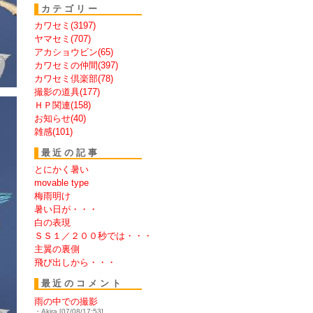
カテゴリー
カワセミ(3197)
ヤマセミ(707)
アカショウビン(65)
カワセミの仲間(397)
カワセミ倶楽部(78)
撮影の道具(177)
ＨＰ関連(158)
お知らせ(40)
雑感(101)
最近の記事
とにかく暑い
movable type
梅雨明け
暑い日が・・・
白の表現
ＳＳ１／２００秒では・・・
主翼の裏側
飛び出しから・・・
最近のコメント
雨の中での撮影
・Akira [07/08/17:53]