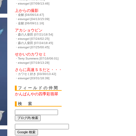
・eisvogel [07/09/13:46]
上からの撮影
・金鯱 [04/06/14:47]
・eisvogel [04/13/15:09]
・金鯱 [06/09/11:16]
アカショウビン
・森の人柴田 [07/21/18:54]
・eisvogel [07/24/02:25]
・森の人柴田 [07/24/18:45]
・eisvogel [07/25/00:45]
せかいのカワセミ
・Terry Summers [07/16/06:01]
・eisvogel [07/19/13:28]
さらに高速ＳＳだと・・・
・カワセミ好き [03/30/13:42]
・eisvogel [03/31/18:39]
フィールドの仲間
かんばんやの四季彩翡翠
検 索