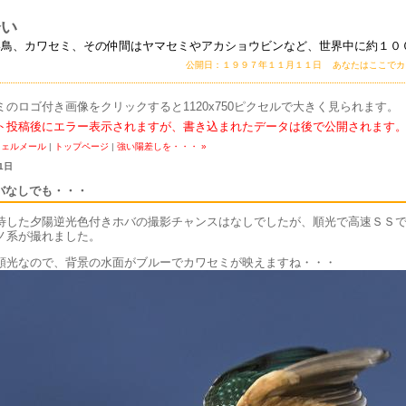
会い
い鳥、カワセミ、その仲間はヤマセミやアカショウビンなど、世界中に約１０
公開日：１９９７年１１月１１日 あなたはここで
ミのロゴ付き画像をクリックすると1120x750ピクセルで大きく見られます。
ト投稿後にエラー表示されますが、書き込まれたデータは後で公開されます
フェルメール
|
トップページ
|
強い陽差しを・・・ »
1日
バなしでも・・・
待した夕陽逆光色付きホバの撮影チャンスはなしでしたが、順光で高速ＳＳ
ノ系が撮れました。
順光なので、背景の水面がブルーでカワセミが映えますね・・・