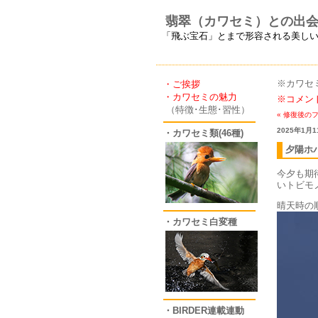
翡翠（カワセミ）との出
「飛ぶ宝石」とまで形容される美し
※カワセ
・ご挨拶
・カワセミの魅力
※コメン
（特徴･生態･習性）
« 修復後の
2025年1月1
・カワセミ類(46種)
夕陽ホ
今夕も期
いトビモ
晴天時の
・カワセミ白変種
・BIRDER連載連動