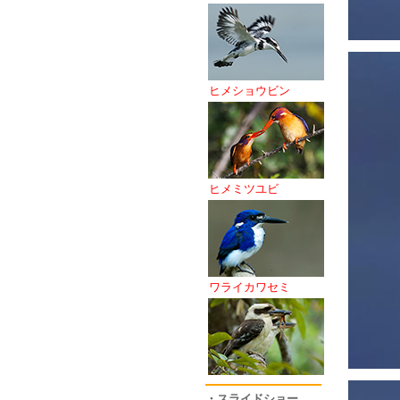
ヒメショウビン
ヒメミツユビ
ワライカワセミ
・スライドショー