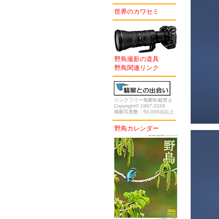
世界のカワセミ
野鳥撮影の道具
野鳥関連リンク
リンクフリー無断転載禁止
Copyright© 1997-2026
掲載写真数：50,000点以上
野鳥カレンダー