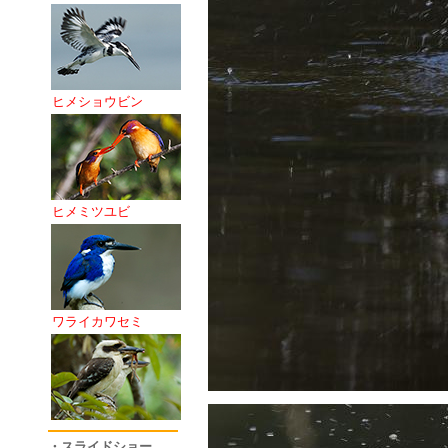
ヒメショウビン
ヒメミツユビ
ワライカワセミ
・スライドショー