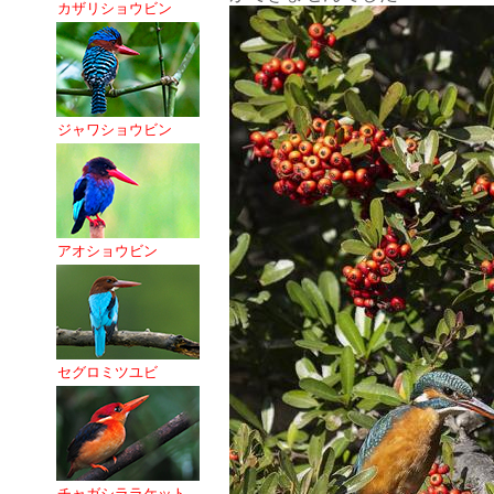
カザリショウビン
ジャワショウビン
アオショウビン
セグロミツユビ
チャガシララケット