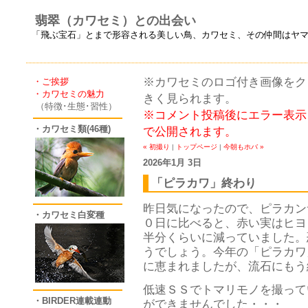
翡翠（カワセミ）との出会い
「飛ぶ宝石」とまで形容される美しい鳥、カワセミ、その仲間はヤ
※カワセミのロゴ付き画像をクリ
・ご挨拶
・カワセミの魅力
きく見られます。
（特徴･生態･習性）
※コメント投稿後にエラー表示
・カワセミ類(46種)
で公開されます。
« 初撮り
|
トップページ
|
今朝もホバ »
2026年1月 3日
「ピラカワ」終わり
昨日気になったので、ピラカン
・カワセミ白変種
０日に比べると、赤い実はヒヨ
半分くらいに減っていました。
うでしょう。今年の「ピラカワ
に恵まれましたが、流石にもう
低速ＳＳでトマリモノを撮って
・BIRDER連載連動
ができませんでした・・・