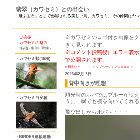
翡翠（カワセミ）との出会い
「飛ぶ宝石」とまで形容される美しい鳥、カワセミ、その仲間はヤ
※カワセミのロゴ付き画像をクリ
・ご挨拶
・カワセミの魅力
きく見られます。
（特徴･生態･習性）
※コメント投稿後にエラー表示
・カワセミ類(46種)
で公開されます。
« 順光だと・・・
|
トップページ
|
Ｄ３００Ｓ »
2026年2月 3日
背中向きが理想
順光時のホバではブルーが映え
・カワセミ白変種
うに一瞬でも横を向いてくれる
飛び出しからホバ～・・・
・BIRDER連載連動