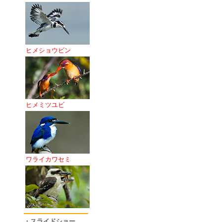
ヒメショウビン
ヒメミツユビ
ワライカワセミ
・スライドショー