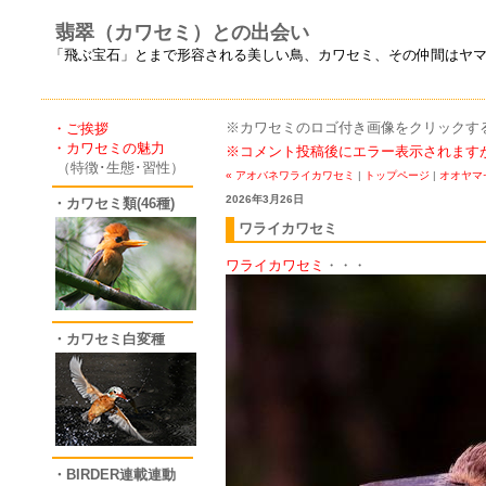
翡翠（カワセミ）との出会い
「飛ぶ宝石」とまで形容される美しい鳥、カワセミ、その仲間はヤ
※カワセミのロゴ付き画像をクリックすると
・ご挨拶
・カワセミの魅力
※コメント投稿後にエラー表示されます
（特徴･生態･習性）
« アオバネワライカワセミ
|
トップページ
|
オオヤマセ
2026年3月26日
・カワセミ類(46種)
ワライカワセミ
ワライカワセミ
・・・
・カワセミ白変種
・BIRDER連載連動