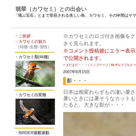
翡翠（カワセミ）との出会い
「飛ぶ宝石」とまで形容される美しい鳥、カワセミ、その仲間はヤ
※カワセミのロゴ付き画像をクリ
・ご挨拶
・カワセミの魅力
きく見られます。
（特徴･生態･習性）
※コメント投稿後にエラー表示
・カワセミ類(46種)
で公開されます。
« まだまだ・・・
|
トップページ
|
Mr.ザルツブルク »
2007年8月15日
影・・・
日本は相変わらずもの凄い暑さ
・カワセミ白変種
暑いときには暑そうなカットも
たると、大きな影が・・・
・BIRDER連載連動