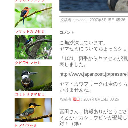
投稿者 eisvogel : 2007年8月15日 05:36
ラケットカワセミ
コメント
ご無沙汰しています。
ヤマセミについてちょっとショ
「10/1、切手からヤマセミが
クビワヤマセミ
表しました。
http://www.japanpost.jp/pressre
ヤマ・カワフリークは今のうち
いけませんね。
コミドリヤマセミ
投稿者
冨田
: 2007年8月15日 08:26
冨田さん、情報ありがとうござ
ミとかアカショウビンが登場し
対！（爆）
ヒメヤマセミ