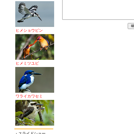
ヒメショウビン
ヒメミツユビ
ワライカワセミ
・スライドショー