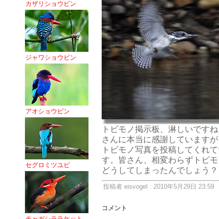
カザリショウビン
ジャワショウビン
アオショウビン
トビモノ掲示板、淋しいですね。
さんに本当に感謝していますが
トビモノ写真を投稿してくれて
す。皆さん、相変わらずトビモ
セグロミツユビ
どうしてしまったんでしょう
投稿者 eisvogel : 2010年5月29日 23:59
コメント
チャガシララケット