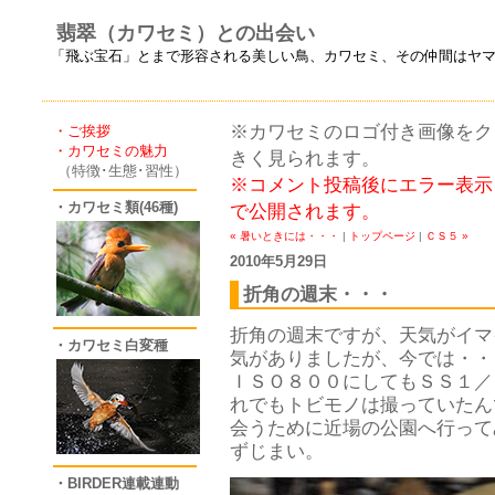
翡翠（カワセミ）との出会い
「飛ぶ宝石」とまで形容される美しい鳥、カワセミ、その仲間はヤ
※カワセミのロゴ付き画像をクリ
・ご挨拶
・カワセミの魅力
きく見られます。
（特徴･生態･習性）
※コメント投稿後にエラー表示
・カワセミ類(46種)
で公開されます。
« 暑いときには・・・
|
トップページ
|
ＣＳ５ »
2010年5月29日
折角の週末・・・
折角の週末ですが、天気がイマ
・カワセミ白変種
気がありましたが、今では・・
ＩＳＯ８００にしてもＳＳ１／
れでもトビモノは撮っていたんで
会うために近場の公園へ行って
ずじまい。
・BIRDER連載連動