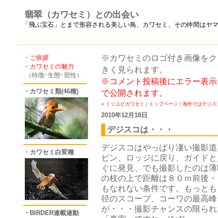
翡翠（カワセミ）との出会い
「飛ぶ宝石」とまで形容される美しい鳥、カワセミ、その仲間はヤ
※カワセミのロゴ付き画像をクリ
・ご挨拶
・カワセミの魅力
きく見られます。
（特徴･生態･習性）
※コメント投稿後にエラー表示
・カワセミ類(46種)
で公開されます。
« ミツユビカワセミ
|
トップページ
|
海外ではデジスコ
2010年12月18日
デジスコは・・・
デジスコはやっぱり凄い撮影道
・カワセミ白変種
ビン、ロッジに戻り、ガイドと
ぐに発見、でも撮影したのは薄
の枝の上で距離は８０ｍ前後・
もなれない条件です。もっとも
径のスコープ、コーワの最高峰
が・・・撮影チャンスの限られ
・BIRDER連載連動