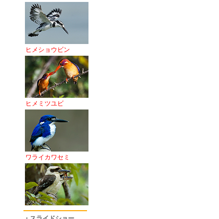
ヒメショウビン
ヒメミツユビ
ワライカワセミ
・スライドショー