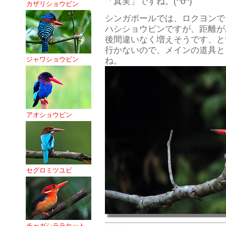
「真実」ですね。(^o^)
カザリショウビン
シンガポールでは、ロクヨンで
ハシショウビンですが、距離が
後間違いなく増えそうです、と
行かないので、メインの道具と
ジャワショウビン
ね。
アオショウビン
セグロミツユビ
チャガシララケット