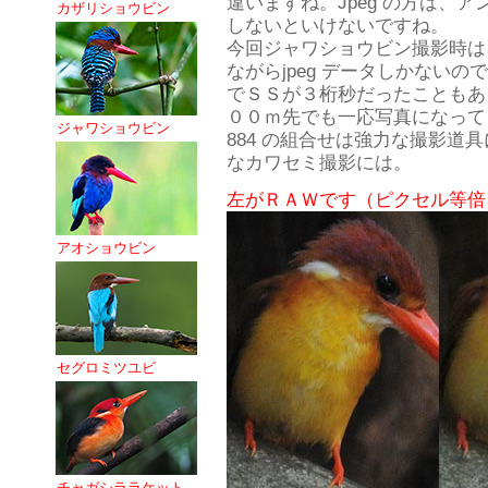
違いますね。Jpeg の方は、
カザリショウビン
しないといけないですね。
今回ジャワショウビン撮影時は
ながらjpeg データしかない
でＳＳが３桁秒だったこともあ
００ｍ先でも一応写真になってましたね
ジャワショウビン
884 の組合せは強力な撮影道
なカワセミ撮影には。
左がＲＡＷです（ピクセル等倍
アオショウビン
セグロミツユビ
チャガシララケット