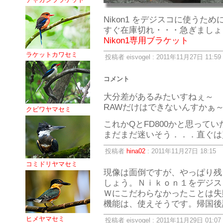
Nikon1 をデジスコに使う
すぐ在庫切れ・・・急ぎましょ
Nikon1専用ブラケット
ラケットカワセミ
投稿者 eisvogel : 2011年11月27日 11:59
コメント
大分差があるみたいすねぇ～
RAWだけはできないんすかぁ
クビワヤマセミ
これかQとFD800かと思って
まだまだ迷いそう．．．直ぐは
投稿者
hina02
: 2011年11月27日 18:15
コミドリヤマセミ
現像は面倒ですが、やっぱり残
しょう。Ｎｉｋｏｎ１をデジス
Ｗにこだわらなかったことは失
機能は、使えそうです。帰国後試
ヒメヤマセミ
投稿者 eisvogel : 2011年11月29日 01:07