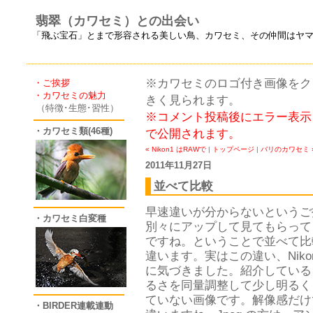
翡翠（カワセミ）との出会い
「飛ぶ宝石」とまで形容される美しい鳥、カワセミ、その仲間はヤ
※カワセミのロゴ付き画像をクリ
・ご挨拶
・カワセミの魅力
きく見られます。
（特徴･生態･習性）
※コメント投稿後にエラー表示
・カワセミ類(46種)
で公開されます。
« Nikon1 はRAWで
|
トップページ
|
バリのカワセミ 
2011年11月27日
並べて比較
早速違いが分からないというご指
・カワセミ白変種
別々にアップして見てもらって
ですね。ということで並べて比
違います。実はこの違い、Nikon
に気づきました。紹介しているピク
るさを同量調整して少し明るく
ていない画像です。解像感だけ
・BIRDER連載連動