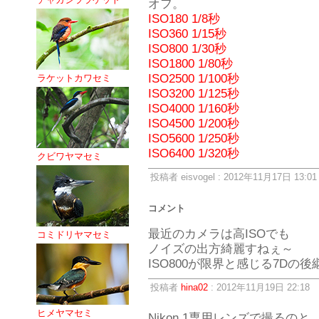
オフ。
ISO180 1/8秒
ISO360 1/15秒
ISO800 1/30秒
ISO1800 1/80秒
ISO2500 1/100秒
ラケットカワセミ
ISO3200 1/125秒
ISO4000 1/160秒
ISO4500 1/200秒
ISO5600 1/250秒
ISO6400 1/320秒
クビワヤマセミ
投稿者 eisvogel : 2012年11月17日 13:01
コメント
最近のカメラは高ISOでも
コミドリヤマセミ
ノイズの出方綺麗すねぇ～
ISO800が限界と感じる7Dの
投稿者
hina02
: 2012年11月19日 22:18
ヒメヤマセミ
Nikon 1専用レンズで撮る