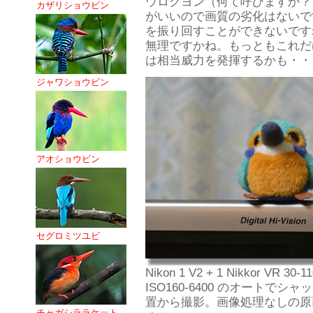
ウロクヨン（何て呼びますか？
カザリショウビン
がいいので画質の劣化はないで
を振り回すことができないです
無理ですかね。もっともこれだ
は相当威力を発揮するかも・・
ジャワショウビン
アオショウビン
セグロミツユビ
Nikon 1 V2 + 1 Nikkor VR 30-11
ISO160-6400 のオート
置から撮影。画像処理なしの原
チャガシララケット