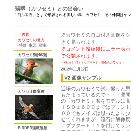
翡翠（カワセミ）との出会い
「飛ぶ宝石」とまで形容される美しい鳥、カワセミ、その仲間はヤ
※カワセミのロゴ付き画像をクリ
・ご挨拶
・カワセミの魅力
きく見られます。
（特徴･生態･習性）
※コメント投稿後にエラー表示
・カワセミ類(46種)
で公開されます。
« Nikon 1 V2
|
トップページ
|
都会のカワセミ »
2012年11月17日
V2 画像サンプル
近場のカワセミで試し撮りと思
・カワセミ白変種
もたまっているので・・・昼間で
の「カワセミ」君をモデルに高
ＩＳＯ１６００まではプリント
００でもノイズは思ったより少
せてくれますが、流石に解像度
アダプターＦＴ１を付けてサン
・BIRDER連載連動