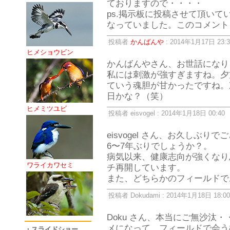
ておりますので・・・・
ps.掲示板に投稿させて頂いてい
なっていました。このコメント
投稿者
かんばんや
: 2014年1月17日 23:3
ヒメショウビン
かんばんやさん、お世話になり
私には刺激が強すぎますね。夕
ていう魂胆が甘かったですね。
日かな？（笑）
ヒメミツユビ
投稿者 eisvogel : 2014年1月18日 00:40
eisvogel さん、お久しぶり
6〜7年ぶりでしょうか？。
病気以来、健康志向が強くなり
ワライカワセミ
チ再開しています。
また、どちらかのフィールドで
投稿者 Dokudami : 2014年1月18日 18:00
Doku さん、本当にご無沙汰
メになって、フィールドで会う
・スライドショー