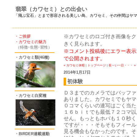
翡翠（カワセミ）との出会い
「飛ぶ宝石」とまで形容される美しい鳥、カワセミ、その仲間はヤ
※カワセミのロゴ付き画像をクリ
・ご挨拶
・カワセミの魅力
きく見られます。
（特徴･生態･習性）
※コメント投稿後にエラー表示
・カワセミ類(46種)
で公開されます。
« カワセミ休暇
|
トップページ
|
長～い一日・・・ »
2014年1月17日
初体験
Ｄ３までのカメラではバッファ
・カワセミ白変種
ありました。カワセミでもヤマ
０コマくらいの連写はごく当た
１６ｂｉｔでも最低７２コマ以
せん。もっともホバも１０秒く
ですが・・・そもそもフィール
見る機会もなかったのです。そ
・BIRDER連載連動