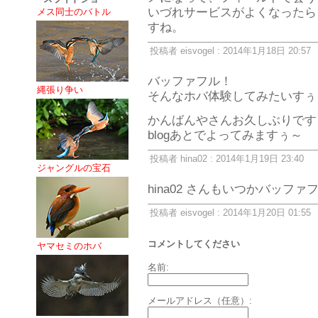
いづれサービスがよくなったら
メス同士のバトル
すね。
投稿者 eisvogel : 2014年1月18日 20:57
バッファフル！
縄張り争い
そんなホバ体験してみたいすぅ
かんばんやさんお久しぶりです
blogあとでよってみますぅ～
投稿者 hina02 : 2014年1月19日 23:40
ジャングルの宝石
hina02 さんもいつかバッフ
投稿者 eisvogel : 2014年1月20日 01:55
コメントしてください
ヤマセミのホバ
名前:
メールアドレス（任意）: