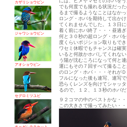
には、ヒメヤマセミのホバをう
カザリショウビン
でも何度でも撮れる状況だった
るまで撮るようなことはなかっ
ロング・ホバを期待して出かけ
てくれませんでした。１３日に
着く前にホバ終了・・・昼過ぎ
ジャワショウビン
何と３０秒の超ロング・ホバを
度くらいポジション取りもでき
ワセミ休暇でもチャンスは確実
いると何故かホバしてくれない
う陽が沈むころになって何と連
アオショウビン
運にもその７回すべて撮ること
のロング・ホバ・・・それがＤ
フルになった後も連写、連写で
恐らくレンズを向けてシャッタ
るので、１２、１３秒のホバだ
セグロミツユビ
９２コマの中のベストかな・・
この大きさで撮ってみたい・・
チャガシララケット