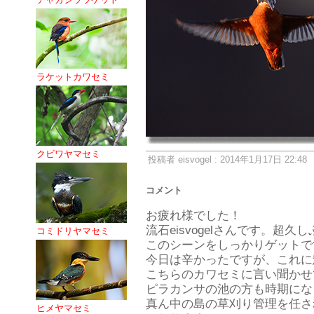
ラケットカワセミ
クビワヤマセミ
投稿者 eisvogel : 2014年1月17日 22:48
コメント
お疲れ様でした！
流石eisvogelさんです。超
コミドリヤマセミ
このシーンをしっかりゲットで
今日は辛かったですが、これに
こちらのカワセミに言い聞かせ
ピラカンサの池の方も時期にな
真ん中の島の草刈り管理を任さ
ヒメヤマセミ