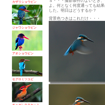
Ｓ・・・撮影条件のよいとき、
カザリショウビン
よ。何となく何度通っても結果
した。明日はどうするか？
背景色つきはこれだけ・・・
ジャワショウビン
アオショウビン
セグロミツユビ
チャガシララケット