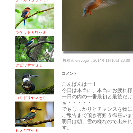
ラケットカワセミ
投稿者 eisvogel : 2014年1月18日 23:00
クビワヤマセミ
コメント
こんばんはー！
今日は本当に、本当にお疲れ様
一日の内の一番最初と最後だけ
コミドリヤマセミ
ぁ・・・・・
でもしっかりとチャンスを物に
ご報告まで頂き有難う御座いま
明日は朝、雪の様なので出来れ
す。
ヒメヤマセミ