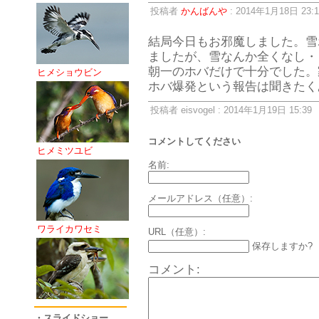
投稿者
かんばんや
: 2014年1月18日 23:1
結局今日もお邪魔しました。雪
ましたが、雪なんか全くなし・
朝一のホバだけで十分でした。
ヒメショウビン
ホバ爆発という報告は聞きたく
投稿者 eisvogel : 2014年1月19日 15:39
コメントしてください
ヒメミツユビ
名前:
メールアドレス（任意）:
ワライカワセミ
URL（任意）:
保存しますか?
コメント:
・スライドショー