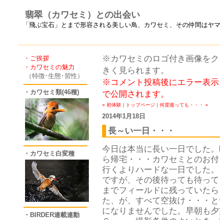
翡翠（カワセミ）との出会い
「飛ぶ宝石」とまで形容される美しい鳥、カワセミ、その仲間はヤ
※カワセミのロゴ付き画像をクリ
・ご挨拶
・カワセミの魅力
きく見られます。
（特徴･生態･習性）
※コメント投稿後にエラー表示
・カワセミ類(46種)
で公開されます。
« 初体験
|
トップページ
|
何度撮っても・・・ »
2014年1月18日
長～い一日・・・
今日は本当に長い一日でした。
・カワセミ白変種
ら帰宅・・・カワセミとのお付
行くよりハードな一日でした。
ですが、その後待っても待って
までフィールドに残っていたら
た、が、すべて空抜け・・・と
になりませんでした。早朝も夕
・BIRDER連載連動