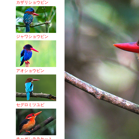
カザリショウビン
ジャワショウビン
アオショウビン
セグロミツユビ
チャガシララケット