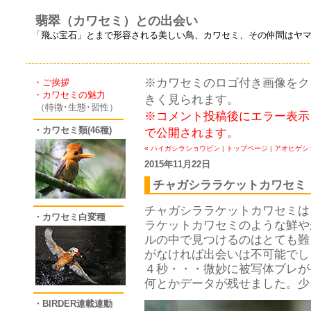
翡翠（カワセミ）との出会い
「飛ぶ宝石」とまで形容される美しい鳥、カワセミ、その仲間はヤ
※カワセミのロゴ付き画像をクリ
・ご挨拶
・カワセミの魅力
きく見られます。
（特徴･生態･習性）
※コメント投稿後にエラー表示
・カワセミ類(46種)
で公開されます。
« ハイガシラショウビン
|
トップページ
|
アオヒゲシ
2015年11月22日
チャガシララケットカワセミ
チャガシララケットカワセミは
・カワセミ白変種
ラケットカワセミのような鮮や
ルの中で見つけるのはとても難
がなければ出会いは不可能でし
４秒・・・微妙に被写体ブレが
何とかデータが残せました。少
・BIRDER連載連動