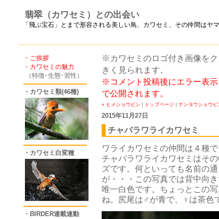
翡翠（カワセミ）との出会い
「飛ぶ宝石」とまで形容される美しい鳥、カワセミ、その仲間はヤ
※カワセミのロゴ付き画像をクリ
・ご挨拶
・カワセミの魅力
きく見られます。
（特徴･生態･習性）
※コメント投稿後にエラー表示
・カワセミ類(46種)
で公開されます。
« ヒメショウビン
|
トップページ
|
ナンヨウショウビン
2015年11月27日
チャバラワライカワセミ
ワライカワセミの仲間は４種で
・カワセミ白変種
チャバラワライカワセミはその
ズです。何といっても名前の通
が・・・この写真では背中向き
唯一白色です。ちょっとこの写
ね。尻尾は♂が青で、♀は茶色
・BIRDER連載連動