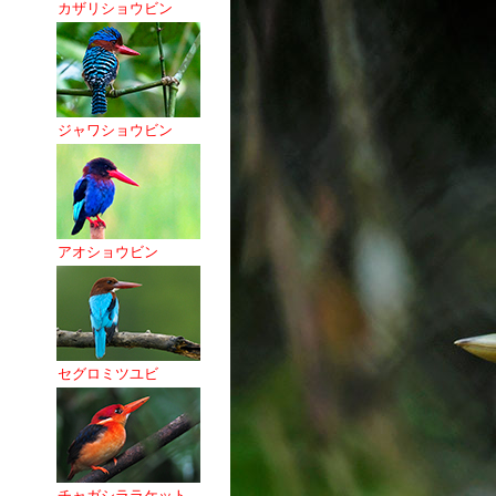
カザリショウビン
ジャワショウビン
アオショウビン
セグロミツユビ
チャガシララケット