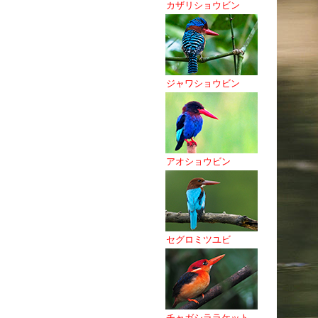
カザリショウビン
ジャワショウビン
アオショウビン
セグロミツユビ
チャガシララケット