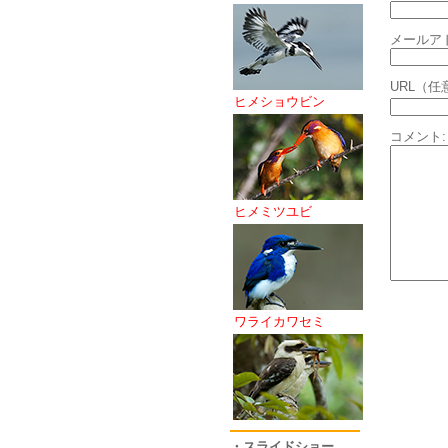
メールア
URL（任
ヒメショウビン
コメント:
ヒメミツユビ
ワライカワセミ
・スライドショー