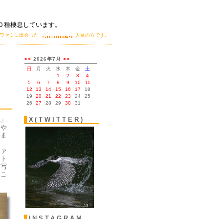
０種棲息しています。
カワセミに出会った
人目の方です。
。
識」
X(TWITTER)
、や
しま
ま
ファ
ント
被写
もこ
INSTAGRAM