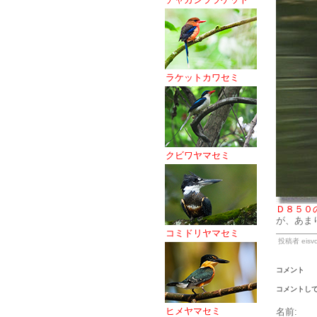
ラケットカワセミ
クビワヤマセミ
Ｄ８５０
が、あま
コミドリヤマセミ
投稿者 eisvo
コメント
コメントし
ヒメヤマセミ
名前: