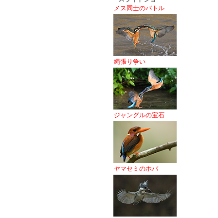
メス同士のバトル
縄張り争い
ジャングルの宝石
ヤマセミのホバ