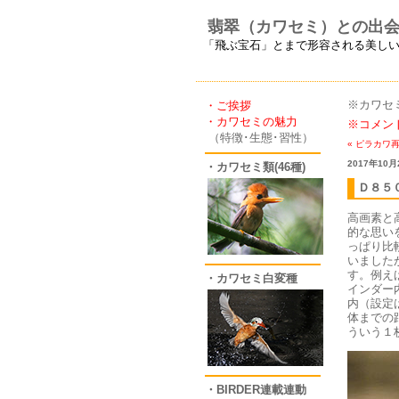
翡翠（カワセミ）との出
「飛ぶ宝石」とまで形容される美し
※カワセ
・ご挨拶
・カワセミの魅力
※コメン
（特徴･生態･習性）
« ピラカワ
2017年10月
・カワセミ類(46種)
Ｄ８５
高画素と
的な思い
っぱり比
いました
す。例え
・カワセミ白変種
インダー
内（設定
体までの
ういう１枚
・BIRDER連載連動