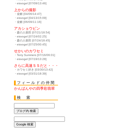
・eisvogel [07/09/13:46]
上からの撮影
・金鯱 [04/06/14:47]
・eisvogel [04/13/15:09]
・金鯱 [06/09/11:16]
アカショウビン
・森の人柴田 [07/21/18:54]
・eisvogel [07/24/02:25]
・森の人柴田 [07/24/18:45]
・eisvogel [07/25/00:45]
せかいのカワセミ
・Terry Summers [07/16/06:01]
・eisvogel [07/19/13:28]
さらに高速ＳＳだと・・・
・カワセミ好き [03/30/13:42]
・eisvogel [03/31/18:39]
フィールドの仲間
かんばんやの四季彩翡翠
検 索