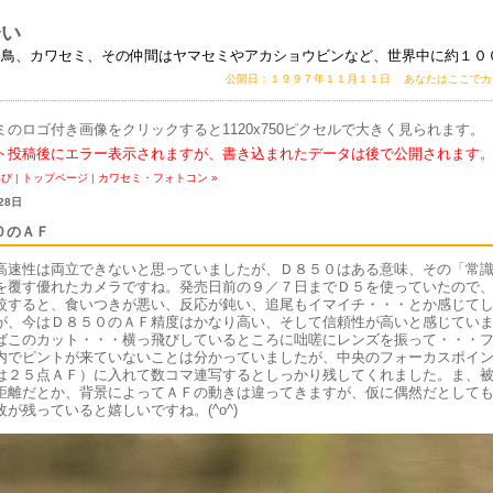
会い
い鳥、カワセミ、その仲間はヤマセミやアカショウビンなど、世界中に約１０
公開日：１９９７年１１月１１日 あなたはここで
ミのロゴ付き画像をクリックすると1120x750ピクセルで大きく見られます。
ト投稿後にエラー表示されますが、書き込まれたデータは後で公開されます
再び
|
トップページ
|
カワセミ・フォトコン »
28日
０のＡＦ
高速性は両立できないと思っていましたが、Ｄ８５０はある意味、その「常
を覆す優れたカメラですね。発売日前の９／７日までＤ５を使っていたので
較すると、食いつきが悪い、反応が鈍い、追尾もイマイチ・・・とか感じて
が、今はＤ８５０のＡＦ精度はかなり高い、そして信頼性が高いと感じてい
ばこのカット・・・横っ飛びしているところに咄嗟にレンズを振って・・・
内でピントが来ていないことは分かっていましたが、中央のフォーカスポイ
は２５点ＡＦ）に入れて数コマ連写するとしっかり残してくれました。ま、
距離だとか、背景によってＡＦの動きは違ってきますが、仮に偶然だとして
が残っていると嬉しいですね。(^o^)