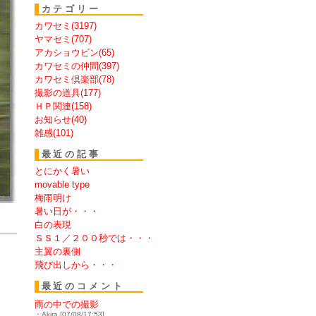
カテゴリー
カワセミ(3197)
ヤマセミ(707)
アカショウビン(65)
カワセミの仲間(397)
カワセミ倶楽部(78)
撮影の道具(177)
ＨＰ関連(158)
お知らせ(40)
雑感(101)
最近の記事
とにかく暑い
movable type
梅雨明け
す
暑い日が・・・
白の表現
ＳＳ１／２００秒では・・・
主翼の裏側
飛び出しから・・・
最近のコメント
雨の中での撮影
・Akira [07/08/17:53]